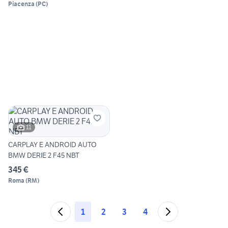
Piacenza
(
PC
)
11
CARPLAY E ANDROID AUTO
BMW DERIE 2 F45 NBT
345 €
Roma
(
RM
)
1
2
3
4