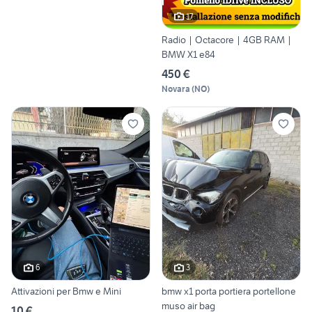
17
Radio | Octacore | 4GB RAM |
BMW X1 e84
450 €
Novara
(
NO
)
6
3
Attivazioni per Bmw e Mini
bmw x1 porta portiera portellone
muso air bag
10 €