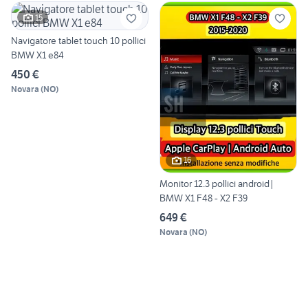
15
Navigatore tablet touch 10 pollici
BMW X1 e84
450 €
Novara
(
NO
)
16
Monitor 12.3 pollici android|
BMW X1 F48 - X2 F39
649 €
Novara
(
NO
)