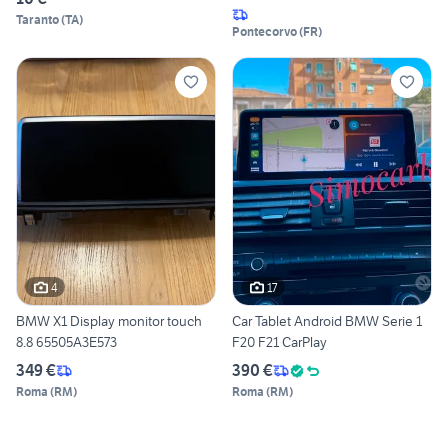
Taranto
(
TA
)
Pontecorvo
(
FR
)
4
17
BMW X1 Display monitor touch
Car Tablet Android BMW Serie 1
8.8 65505A3E573
F20 F21 CarPlay
349 €
390 €
Roma
(
RM
)
Roma
(
RM
)