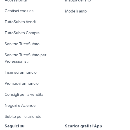
golf 5 a brindisi e provincia
alfa alfetta auto
Loft, mansarde e
Veicoli commerciali
altro
Gestisci cookies
Modelli auto
Case vacanza
TuttoSubito Vendi
Uffici e Locali
TuttoSubito Compra
commerciali
Servizio TuttoSubito
elettronica
per la casa e la
sports e hobby
Servizio TuttoSubito per
persona
Informatica
Animali
Professionisti
Arredamento e
Console e
Accessori per
Casalinghi
Inserisci annuncio
Videogiochi
animali
Elettrodomestici
Promuovi annuncio
Audio/Video
Musica e Film
Giardino e Fai da te
Consigli per la vendita
Fotografia
Libri e Riviste
Abbigliamento e
Negozi e Aziende
Telefonia
Strumenti Musicali
Accessori
Subito per le aziende
Sports
Tutto per i bambini
Seguici su
Scarica gratis l'App
Biciclette