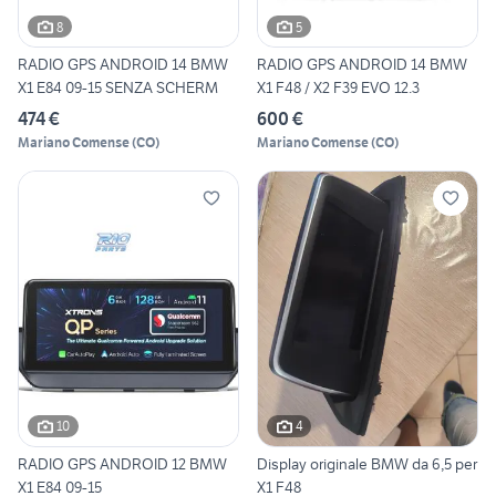
8
5
RADIO GPS ANDROID 14 BMW
RADIO GPS ANDROID 14 BMW
X1 E84 09-15 SENZA SCHERM
X1 F48 / X2 F39 EVO 12.3
474 €
600 €
Mariano Comense
(
CO
)
Mariano Comense
(
CO
)
10
4
RADIO GPS ANDROID 12 BMW
Display originale BMW da 6,5 per
X1 E84 09-15
X1 F48