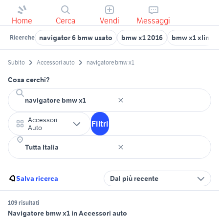
Home
Cerca
Vendi
Messaggi
navigator 6 bmw usato
bmw x1 2016
bmw x1 xline 
Ricerche
Subito
Accessori auto
navigatore bmw x1
Cosa cerchi?
Accessori
Filtri
Auto
Salva ricerca
Dal più recente
109 risultati
Navigatore bmw x1 in Accessori auto