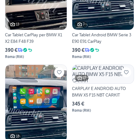
13
7
Car Tablet CarPlay per BMW X1
Car Tablet Android BMW Serie 3
X2 E84 F48 F39
E90 E91 CarPlay
390 €
390 €
Roma
(
RM
)
Roma
(
RM
)
17
CARPLAY E ANDROID AUTO
BMW X5 F15 NBT CARKIT
345 €
Roma
(
RM
)
13