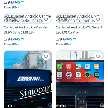
179 €
Roma
(
RM
)
8
7
Car Tablet Android CarPlay Per
Car Tablet Android BMW Serie 3
BMW Serie 1 E81 E87
E90 E91 CarPlay
179 €
179 €
Roma
(
RM
)
Roma
(
RM
)
11
8