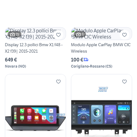
15
3
Display 12.3 pollici Bmw X1 f48 -
Modulo Apple CarPlay BMW CIC
X2 f39| 2015-2021
Wireless
649 €
100 €
Novara
(
NO
)
Corigliano-Rossano
(
CS
)