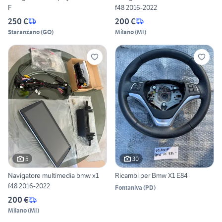
F
f48 2016-2022
250 €
200 €
Staranzano
(
GO
)
Milano
(
MI
)
5
30
Navigatore multimedia bmw x1
Ricambi per Bmw X1 E84
f48 2016-2022
Fontaniva
(
PD
)
200 €
Milano
(
MI
)