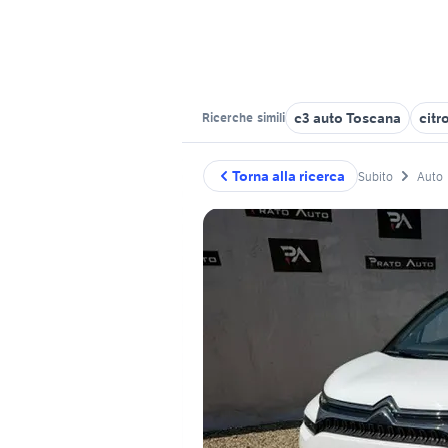
c3 auto Toscana
citr
Ricerche
simili
Torna alla ricerca
Subito
Auto