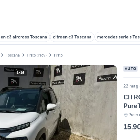
oen c3 aircross Toscana
citroen c3 Toscana
mercedes serie s To
Toscana
Prato (Prov)
Prato
AUTO
1/16
22 mag 
CITR
Pure
Prato
15.9