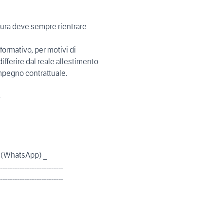
ttura deve sempre rientrare -
nformativo, per motivi di
ifferire dal reale allestimento
impegno contrattuale.
-
 (WhatsApp) _
--------------------------
--------------------------