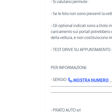
- Si valutano permute-
- Se le foto non sono presenti la ve
- Gli optional indicati sono a titolo i
caricamento sui portali potrebbero d
della vettura, e non costituiscono 
- TEST DRIVE SU APPUNTAMENTO 
PER INFORMAZIONI:
- SERGIO
_
MOSTRA NUMERO
-------------------------------------------------
-------------------------------------------------
- PRATO AUTO srl