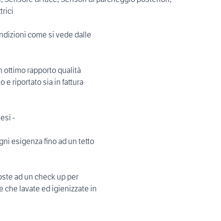
trici
ondizioni come si vede dalle
n ottimo rapporto qualità
 e riportato sia in fattura
esi -
gni esigenza fino ad un tetto
oste ad un check up per
re che lavate ed igienizzate in