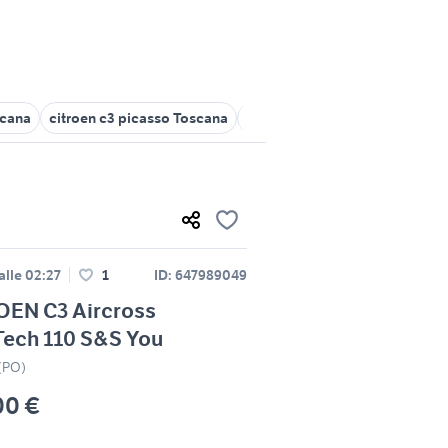
scana
citroen c3 picasso Toscana
citroen c3 auto Toscana
citr
alle 02:27
1
ID: 647989049
OEN C3 Aircross
Tech 110 S&S You
 (PO)
00 €