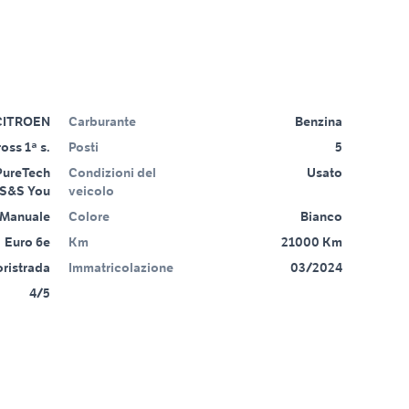
CITROEN
Carburante
Benzina
oss 1ª s.
Posti
5
PureTech
Condizioni del
Usato
 S&S You
veicolo
Manuale
Colore
Bianco
Euro 6e
Km
21000 Km
ristrada
Immatricolazione
03/2024
4/5