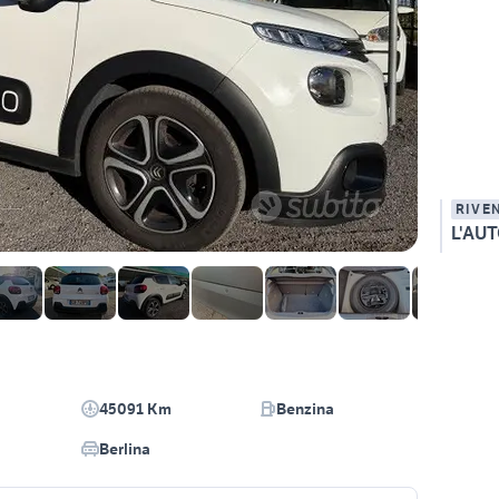
RIVE
L'AU
45091 Km
Benzina
Berlina