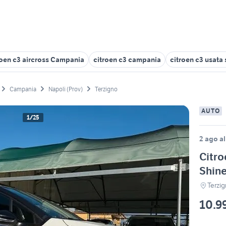
roen c3 aircross Campania
citroen c3 campania
citroen c3 usata
Campania
Napoli (Prov)
Terzigno
AUTO
1/25
2 ago al
Citro
Shin
Terzi
10.9