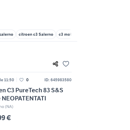
 salerno
citroen c3 Salerno
c3 motori Caserta provincia
citroe
le 11:50
0
ID: 645983580
en C3 PureTech 83 S&S
e NEOPATENTATI
gno (NA)
99 €