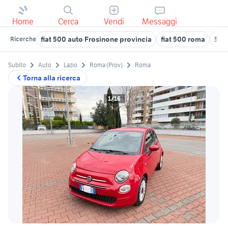
Home
Cerca
Vendi
Messaggi
fiat 500 auto Frosinone provincia
fiat 500 roma
500
Ricerche
Subito
Auto
Lazio
Roma (Prov)
Roma
Torna alla ricerca
1/16