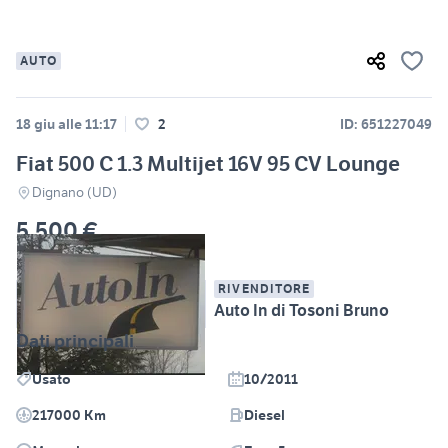
AUTO
18 giu alle 11:17
2
ID: 651227049
Fiat 500 C 1.3 Multijet 16V 95 CV Lounge
Dignano (UD)
5.500 €
RIVENDITORE
Auto In di Tosoni Bruno
Dati principali
Usato
10/2011
217000 Km
Diesel