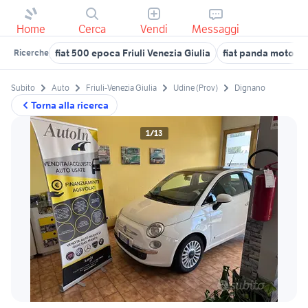
Home
Cerca
Vendi
Messaggi
fiat 500 epoca Friuli Venezia Giulia
fiat panda motori 
Ricerche
Subito
Auto
Friuli-Venezia Giulia
Udine (Prov)
Dignano
Torna alla ricerca
1/13