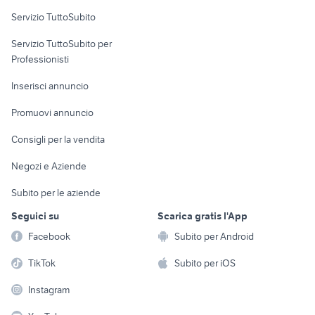
Servizio TuttoSubito
elettronica
per la casa e la
sports e hobby
Servizio TuttoSubito per
persona
Informatica
Animali
Professionisti
Arredamento e
Console e
Accessori per
Casalinghi
Inserisci annuncio
Videogiochi
animali
Elettrodomestici
Promuovi annuncio
Audio/Video
Musica e Film
Giardino e Fai da te
Consigli per la vendita
Fotografia
Libri e Riviste
Abbigliamento e
Negozi e Aziende
Telefonia
Strumenti Musicali
Accessori
Subito per le aziende
Sports
Tutto per i bambini
Seguici su
Scarica gratis l'App
Biciclette
Facebook
Subito per Android
Collezionismo
TikTok
Subito per iOS
Instagram