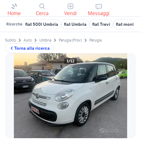
Home
Cerca
Vendi
Messaggi
fiat 500l Umbria
fiat Umbria
fiat Trevi
fiat montefa
Ricerche
Subito
Auto
Umbria
Perugia (Prov)
Perugia
Torna alla ricerca
1/12