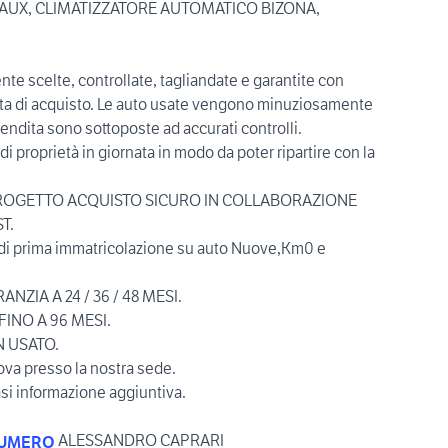
 AUX, CLIMATIZZATORE AUTOMATICO BIZONA,
e scelte, controllate, tagliandate e garantite con
data di acquisto. Le auto usate vengono minuziosamente
vendita sono sottoposte ad accurati controlli.
 di proprietà in giornata in modo da poter ripartire con la
PROGETTO ACQUISTO SICURO IN COLLABORAZIONE
T.
ta di prima immatricolazione su auto Nuove,Km0 e
NZIA A 24 / 36 / 48 MESI.
INO A 96 MESI.
N USATO.
rova presso la nostra sede.
asi informazione aggiuntiva.
ALESSANDRO CAPRARI
NUMERO