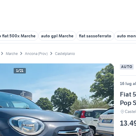
o fiat 500x Marche
auto gpl Marche
fiat sassoferrato
auto mon
Marche
Ancona (Prov)
Castelplanio
AUTO
1/21
16 lug a
Fiat 
Pop S
Caste
13.4