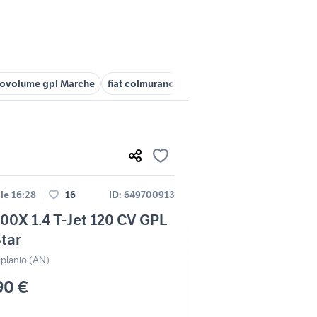
ovolume gpl Marche
fiat colmurano
fiat Senigallia
fiat castelb
lle 16:28
16
ID: 649700913
500X 1.4 T-Jet 120 CV GPL
tar
lplanio (AN)
90 €