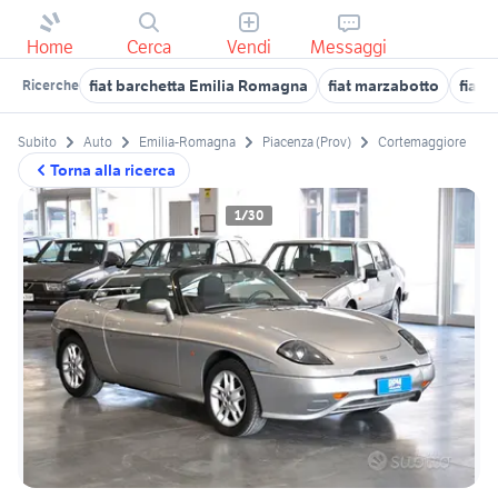
Home
Cerca
Vendi
Messaggi
fiat barchetta Emilia Romagna
fiat marzabotto
fiat 
Ricerche
Subito
Auto
Emilia-Romagna
Piacenza (Prov)
Cortemaggiore
Torna alla ricerca
1/30