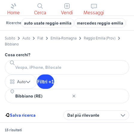
Home
Cerca
Vendi
Messaggi
auto usate reggio emilia
mercedes reggio emilia
au
Ricerche
Subito
Auto
Fiat
Emilia-Romagna
Reggio Emilia (Prov)
Bibbiano
Cosa cerchi?
Filtri +1
Auto
Salva ricerca
Dal più rilevante
15 risultati