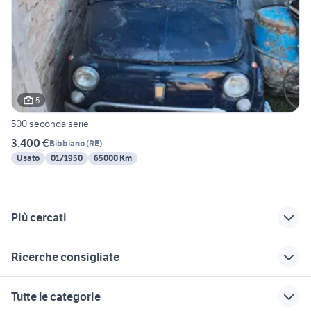
5
500 seconda serie
3.400 €
Bibbiano
(
RE
)
Usato
01/1950
65000 Km
Più cercati
Correlati
Richerche simili
Suggerimenti
Ricerche consigliate
bmw Quattro
freemont auto
auto mercedes
castella
Bologna provincia
familiare Emilia
fiorino pick up
auto usate nettuno
Tutte le categorie
Romagna
auto usate boretto
range rover evoque
auto usate economiche
alfa 90