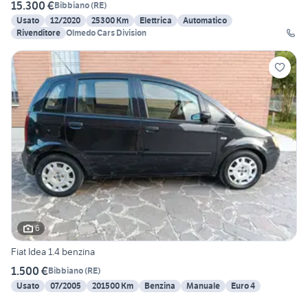
15.300 €
Bibbiano
(
RE
)
Usato
12/2020
25300 Km
Elettrica
Automatico
Rivenditore
Olmedo Cars Division
6
Fiat Idea 1.4 benzina
1.500 €
Bibbiano
(
RE
)
Usato
07/2005
201500 Km
Benzina
Manuale
Euro 4