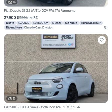
14
Fiat Ducato 33 2.3 MJT 140CV PM-TM Panorama
27.900 €
Bibbiano
(
RE
)
Usato
12/2020
102800 Km
Diesel
Manuale
Euro 6d-TEMP
Rivenditore
Olmedo Cars Division
13
Fiat 500 500e Berlina 42 kWh Icon IVA COMPRESA