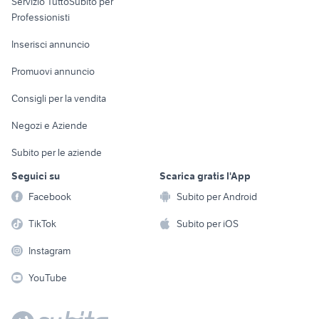
Servizio TuttoSubito per
persona
Informatica
Animali
Professionisti
Arredamento e
Console e
Accessori per
Casalinghi
Inserisci annuncio
Videogiochi
animali
Elettrodomestici
Promuovi annuncio
Audio/Video
Musica e Film
Giardino e Fai da te
Consigli per la vendita
Fotografia
Libri e Riviste
Abbigliamento e
Negozi e Aziende
Telefonia
Strumenti Musicali
Accessori
Subito per le aziende
Sports
Tutto per i bambini
Seguici su
Scarica gratis l'App
Biciclette
Facebook
Subito per Android
Collezionismo
TikTok
Subito per iOS
Instagram
YouTube