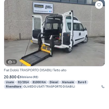
21
Fiat Doblò TRASPORTO DISABILI Tetto alto
20.800 €
Bibbiano
(
RE
)
Usato
02/2014
81000 Km
Diesel
Manuale
Euro 5
Rivenditore
OLMEDO USATI TRASPORTO DISABILI