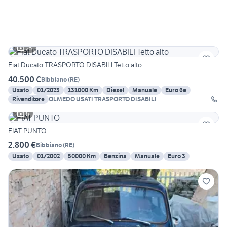
25
Fiat Ducato TRASPORTO DISABILI Tetto alto
40.500 €
Bibbiano
(
RE
)
Usato
01/2023
131000 Km
Diesel
Manuale
Euro 6e
Rivenditore
OLMEDO USATI TRASPORTO DISABILI
6
FIAT PUNTO
2.800 €
Bibbiano
(
RE
)
Usato
01/2002
50000 Km
Benzina
Manuale
Euro 3