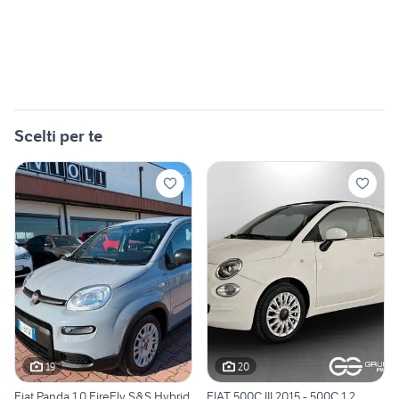
Scelti per te
19
20
Fiat Panda 1.0 FireFly S&S Hybrid
FIAT 500C III 2015 - 500C 1.2