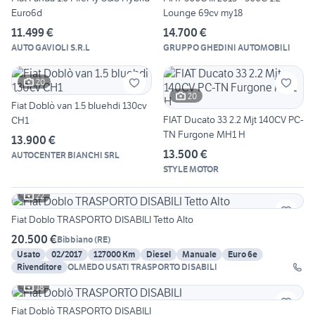
Euro6d
Lounge 69cv my18
11.499 €
14.700 €
AUTO GAVIOLI S.R.L
GRUPPO GHEDINI AUTOMOBILI
20
20
Fiat Doblò van 1.5 bluehdi 130cv
FIAT Ducato 33 2.2 Mjt 140CV PC-
CH1
TN Furgone MH1 H
13.900 €
13.500 €
AUTOCENTER BIANCHI SRL
STYLE MOTOR
22
Fiat Doblo TRASPORTO DISABILI Tetto Alto
20.500 €
Bibbiano
(
RE
)
Usato
02/2017
127000 Km
Diesel
Manuale
Euro 6e
Rivenditore
OLMEDO USATI TRASPORTO DISABILI
18
Fiat Doblò TRASPORTO DISABILI