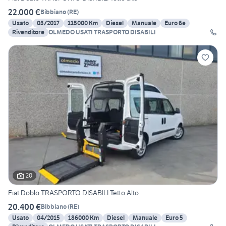
22.000 €
Bibbiano
(
RE
)
Usato
05/2017
115000 Km
Diesel
Manuale
Euro 6e
Rivenditore
OLMEDO USATI TRASPORTO DISABILI
20
Fiat Doblo TRASPORTO DISABILI Tetto Alto
20.400 €
Bibbiano
(
RE
)
Usato
04/2015
186000 Km
Diesel
Manuale
Euro 5