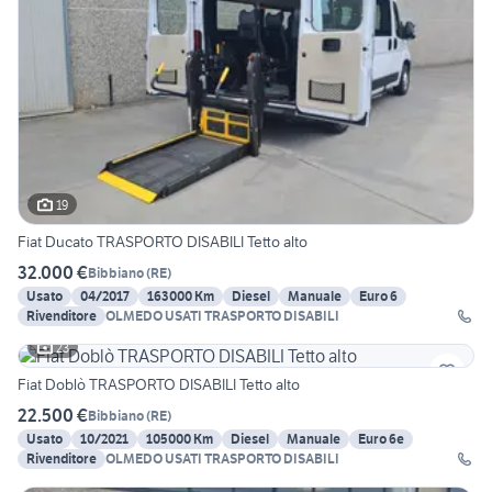
19
Fiat Ducato TRASPORTO DISABILI Tetto alto
32.000 €
Bibbiano
(
RE
)
Usato
04/2017
163000 Km
Diesel
Manuale
Euro 6
Rivenditore
OLMEDO USATI TRASPORTO DISABILI
23
Fiat Doblò TRASPORTO DISABILI Tetto alto
22.500 €
Bibbiano
(
RE
)
Usato
10/2021
105000 Km
Diesel
Manuale
Euro 6e
Rivenditore
OLMEDO USATI TRASPORTO DISABILI