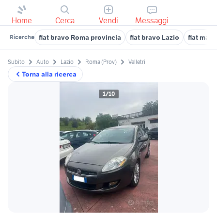
Home
Cerca
Vendi
Messaggi
fiat bravo Roma provincia
fiat bravo Lazio
fiat marc
Ricerche
Subito
Auto
Lazio
Roma (Prov)
Velletri
Torna alla ricerca
1/10