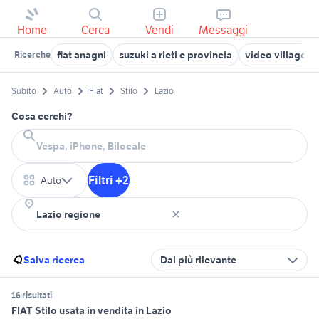
Home
Cerca
Vendi
Messaggi
fiat anagni
suzuki a rieti e provincia
video village 
Ricerche
Subito
Auto
Fiat
Stilo
Lazio
Cosa cerchi?
Filtri +2
Auto
Salva ricerca
Dal più rilevante
16 risultati
FIAT Stilo usata in vendita in Lazio