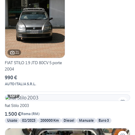
21
FIAT STILO 1.9 JTD 80CV 5 porte
2004
990 €
AUTO ITALIA S.R.L.
5
fiat Stilo 2003
1.500 €
Roma
(
RM
)
Usato
02/2023
200000 Km
Diesel
Manuale
Euro 3