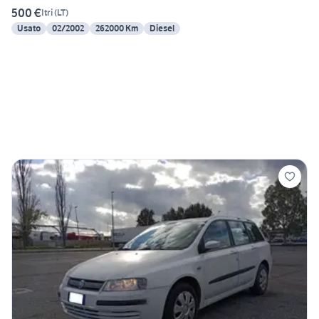
500 €
Itri
(
LT
)
Usato
02/2002
262000 Km
Diesel