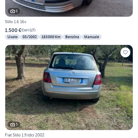
6
Stilo 1.6 16v
1.500 €
Cori
(
LT
)
Usato
03/2002
183000 Km
Benzina
Manuale
5
Fiat Stilo 1.9 tdci 2002