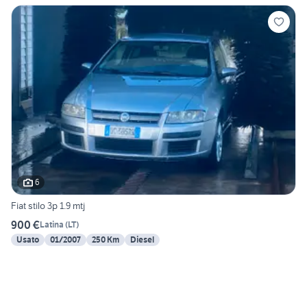
6
Fiat stilo 3p 1.9 mtj
900 €
Latina
(
LT
)
Usato
01/2007
250 Km
Diesel