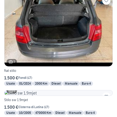
3
fiat stilo
1.500 €
Fondi
(
LT
)
Usato
01/2024
2000 Km
Diesel
Manuale
Euro 4
6
Stilo sw 1.9mjet
1.500 €
Cisterna di Latina
(
LT
)
Usato
10/2005
470000 Km
Diesel
Manuale
Euro 4