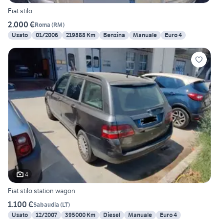
Fiat stilo
2.000 €
Roma
(
RM
)
Usato
01/2006
219888 Km
Benzina
Manuale
Euro 4
4
Fiat stilo station wagon
1.100 €
Sabaudia
(
LT
)
Usato
12/2007
395000 Km
Diesel
Manuale
Euro 4