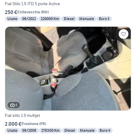
Fiat Stilo 1.9 JTD 5 porte Active
250 €
Civitavecchia
(
RM
)
Usato
09/2012
220000 Km
Diesel
Manuale
Euro 3
6
Fiat stilo 1.9 multijet
2.000 €
Frosinone
(
FR
)
Usato
09/2005
278300 Km
Diesel
Manuale
Euro 4