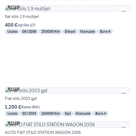
6
fiat stilo 1.9 multijet
400 €
Aprilia
(
LT
)
Usato
09/2006
250000 Km
Diesel
Manuale
Euro 4
5
Fiat stilo 2003 gpl
1.200 €
Roma
(
RM
)
Usato
03/2003
180000 Km
Gpl
Manuale
Euro 4
6
AUTO FIAT STILO STATION WAGON 2006