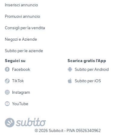
Console e
Accessori per
Casalinghi
Inserisci annuncio
Videogiochi
animali
Elettrodomestici
Promuovi annuncio
Audio/Video
Musica e Film
Giardino e Fai da te
Consigli per la vendita
Fotografia
Libri e Riviste
Abbigliamento e
Negozi e Aziende
Telefonia
Strumenti Musicali
Accessori
Subito per le aziende
Sports
Tutto per i bambini
Seguici su
Scarica gratis l'App
Biciclette
Facebook
Subito per Android
Collezionismo
TikTok
Subito per iOS
Instagram
YouTube
©
2026
Subito.it - P.IVA 05526340962