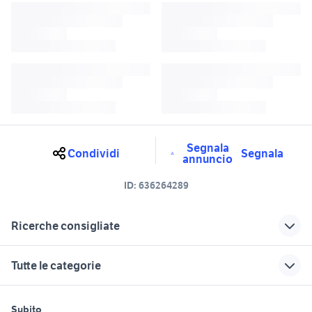
Segnala
Condividi
Segnala
annuncio
ID:
636264289
Ricerche consigliate
fiat nichelino
fiat canale
Tutte le categorie
doblo motori Vercelli provincia
fiat Airasca
fiat Cumiana
fiat doblo Alessandria provincia
motori
immobili
lavoro e servizi
Subito