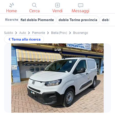
Home
Cerca
Vendi
Messaggi
fiat doblo Piemonte
doblo Torino provincia
doblo A
Ricerche
Subito
Auto
Piemonte
Biella (Prov)
Brusnengo
Torna alla ricerca
1/19