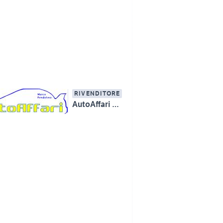
RIVENDITORE
AutoAffari Marco Pendolino SS115 km233 Licata (AG)