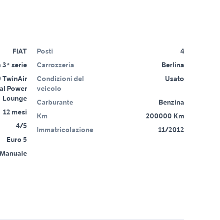
FIAT
Posti
4
 3ª serie
Carrozzeria
Berlina
 TwinAir
Condizioni del
Usato
al Power
veicolo
Lounge
Carburante
Benzina
12 mesi
Km
200000 Km
4/5
Immatricolazione
11/2012
Euro 5
Manuale