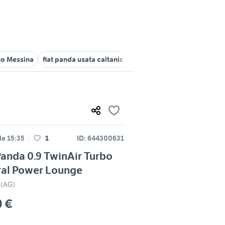
to Messina
fiat panda usata caltanissetta
fiat uno turbo Catania 
le 15:35
1
ID: 644300631
Panda 0.9 TwinAir Turbo
ral Power Lounge
 (AG)
0 €