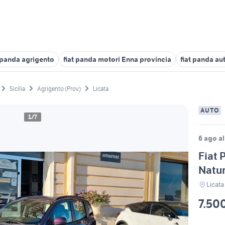
t panda agrigento
fiat panda motori Enna provincia
fiat panda au
Sicilia
Agrigento (Prov)
Licata
AUTO
1/7
6 ago al
Fiat 
Natu
Licata
7.50