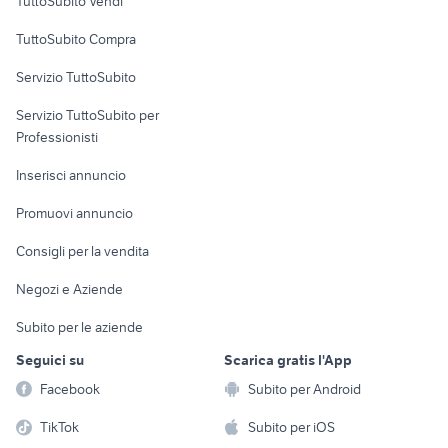
TuttoSubito Vendi
fiat panda 2 serie accessori auto
chevrolet spark
Uffici e Locali
TuttoSubito Compra
bmw drift
renault modus usata
commerciali
auto cabrio
3008 usata
Servizio TuttoSubito
elettronica
per la casa e la
sports e hobby
Servizio TuttoSubito per
persona
Informatica
Animali
Professionisti
Arredamento e
Console e
Accessori per
Casalinghi
Inserisci annuncio
Videogiochi
animali
Elettrodomestici
Promuovi annuncio
Audio/Video
Musica e Film
Giardino e Fai da te
Consigli per la vendita
Fotografia
Libri e Riviste
Abbigliamento e
Negozi e Aziende
Telefonia
Strumenti Musicali
Accessori
Subito per le aziende
Sports
Tutto per i bambini
Seguici su
Scarica gratis l'App
Biciclette
Facebook
Subito per Android
Collezionismo
TikTok
Subito per iOS