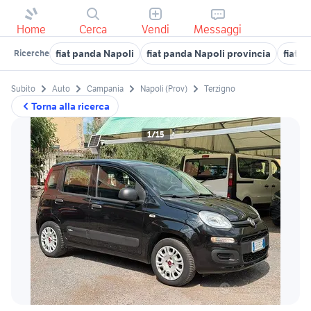
Home
Cerca
Vendi
Messaggi
fiat panda Napoli
fiat panda Napoli provincia
fiat 
Ricerche
Subito
Auto
Campania
Napoli (Prov)
Terzigno
Torna alla ricerca
1/15