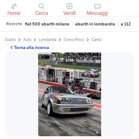
Home
Cerca
Vendi
Messaggi
fiat 500 abarth milano
abarth in lombardia
a 112 ab
Ricerche
Subito
Auto
Lombardia
Como (Prov)
Cantu'
Torna alla ricerca
1/26