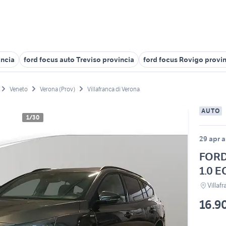
incia
ford focus auto Treviso provincia
ford focus Rovigo provi
Veneto
Verona (Prov)
Villafranca di Verona
AUTO
1/30
29 apr a
FORD 
1.0 
Villaf
16.9