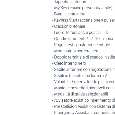
- Tappetini anteriori
- My Key (chiave personalizzabile)
- Barre al tetto nere
- Keyless Start (accensione a pulsa
- Clacson bi-tonale
- Luci di lettura ant. e post. a LED
- Quadro strumenti 4.2" TFT a colori
- Poggiatesta posteriore centrale
- Modanatura portiere nere
- Doppio terminale di scarico in stil
- Cielo interno nero
- Sedile anteriore con regolazione 
- Sedili in tessuto con forma a V
- Volante a 3 razze a fondo piatto
- Maniglie posteriori piegevoli con 
- Modalità di guida selezionabili
- Avvisatore acustico inserimento ci
- Pre Collision Assist con sistema d
- Emergency Assistant- connessione