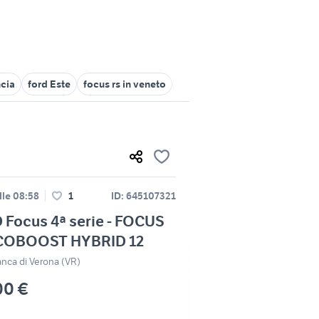
ncia
ford Este
focus rs in veneto
f12 a verona e provincia
for
lle 08:58
1
ID: 645107321
Focus 4ª serie - FOCUS
ECOBOOST HYBRID 12
ranca di Verona (VR)
00 €