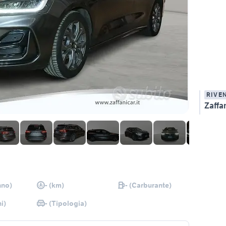
RIVE
Zaffan
nno)
- (km)
- (Carburante)
i)
- (Tipologia)