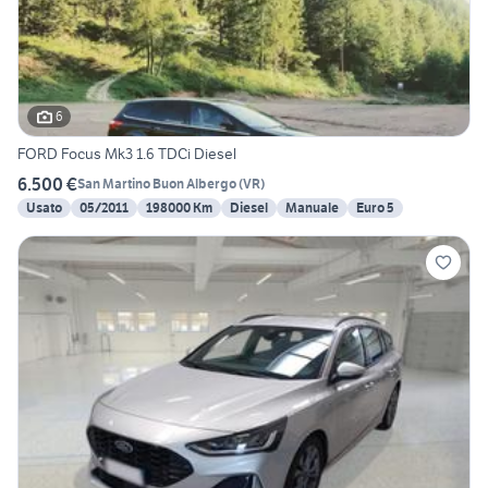
6
FORD Focus Mk3 1.6 TDCi Diesel
6.500 €
San Martino Buon Albergo
(
VR
)
Usato
05/2011
198000 Km
Diesel
Manuale
Euro 5