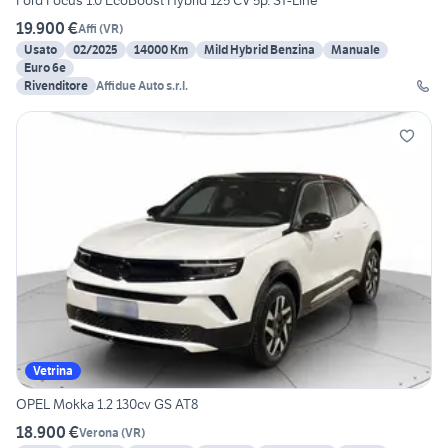
Ford Focus 1.0 EcoBoost Hybrid 125 CV 5p. ST-Line
19.900 €
Affi
(
VR
)
Usato
02/2025
14000 Km
Mild Hybrid Benzina
Manuale
Euro 6e
Rivenditore
Affidue Auto s.r.l.
Vetrina
OPEL Mokka 1.2 130cv GS AT8
18.900 €
Verona
(
VR
)