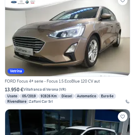
Vetrina
FORD Focus 4ª serie - Focus 1.5 EcoBlue 120 CV aut
13.950 €
Villafranca di Verona
(
VR
)
Usato
05/2019
92826 Km
Diesel
Automatico
Euro 6e
Rivenditore
Zaffani Car Srl