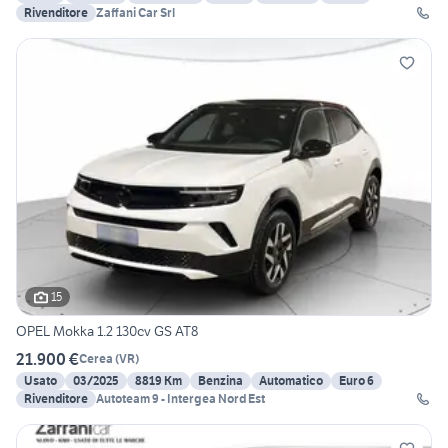
Rivenditore
Zaffani Car Srl
15
OPEL Mokka 1.2 130cv GS AT8
21.900 €
Cerea
(
VR
)
Usato
03/2025
8819 Km
Benzina
Automatico
Euro 6
Rivenditore
Autoteam 9 - Intergea Nord Est