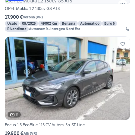
OPEL Mokka 1.2 130cv GS AT8
17.900 €
Verona
(
VR
)
Usato
05/2025
49002 Km
Benzina
Automatico
Euro 6
Rivenditore
Autoteam 9 - Intergea Nord Est
11
Focus 1.5 EcoBlue 115 CV Autom. 5p. ST-Line
19.900 €
Affi
(
VR
)