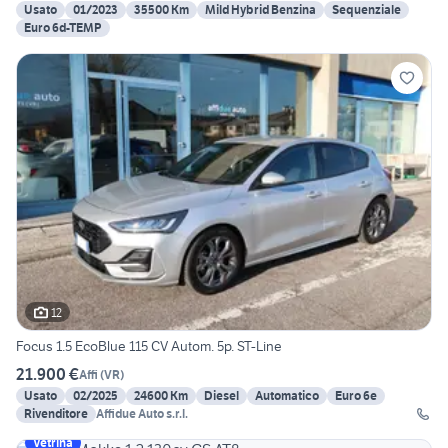
Usato
01/2023
35500 Km
Mild Hybrid Benzina
Sequenziale
Euro 6d-TEMP
12
Focus 1.5 EcoBlue 115 CV Autom. 5p. ST-Line
21.900 €
Affi
(
VR
)
Usato
02/2025
24600 Km
Diesel
Automatico
Euro 6e
Rivenditore
Affidue Auto s.r.l.
Vetrina