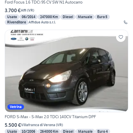
Ford Focus 1.6 TDCi 95 CV SW N1 Autocarro
3.700 €
Affi
(
VR
)
Usato
06/2014
247000 Km
Diesel
Manuale
Euro 5
Rivenditore
Affidue Auto s.r.l.
Vetrina
FORD S-Max - S-Max 2.0 TDCi 140CV Titanium DPF
5.500 €
Villafranca di Verona
(
VR
)
Usato
10/2006
264000 Km
Diesel
Manuale
Euro 4