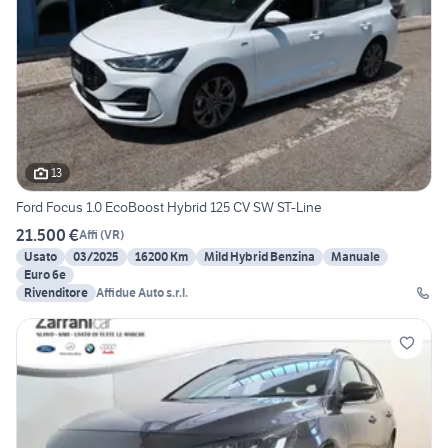
13
Ford Focus 1.0 EcoBoost Hybrid 125 CV SW ST-Line
21.500 €
Affi
(
VR
)
Usato
03/2025
16200 Km
Mild Hybrid Benzina
Manuale
Euro 6e
Rivenditore
Affidue Auto s.r.l.