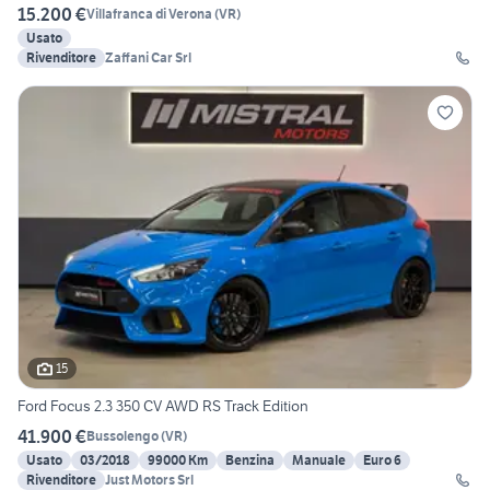
15.200 €
Villafranca di Verona
(
VR
)
Usato
Rivenditore
Zaffani Car Srl
15
Ford Focus 2.3 350 CV AWD RS Track Edition
41.900 €
Bussolengo
(
VR
)
Usato
03/2018
99000 Km
Benzina
Manuale
Euro 6
Rivenditore
Just Motors Srl