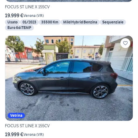
FOCUS ST LINE X 155CV
19.999 €
Verona
(
VR
)
Usato
01/2023
35500 Km
Mild Hybrid Benzina
Sequenziale
Euro 6d-TEMP
Vetrina
FOCUS ST LINE X 155CV
19.999 €
Verona
(
VR
)