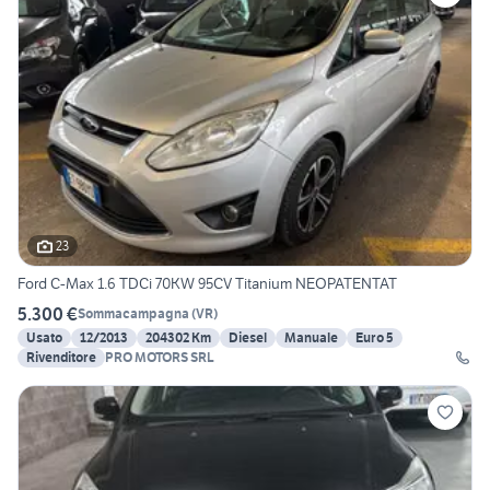
23
Ford C-Max 1.6 TDCi 70KW 95CV Titanium NEOPATENTAT
5.300 €
Sommacampagna
(
VR
)
Usato
12/2013
204302 Km
Diesel
Manuale
Euro 5
Rivenditore
PRO MOTORS SRL