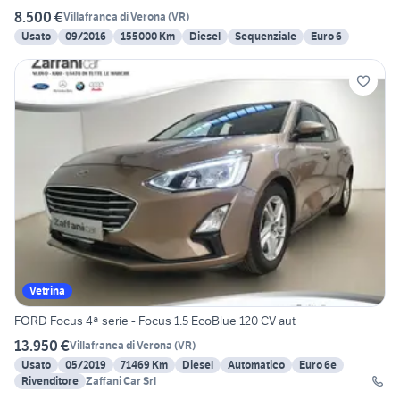
8.500 €
Villafranca di Verona
(
VR
)
Usato
09/2016
155000 Km
Diesel
Sequenziale
Euro 6
Vetrina
FORD Focus 4ª serie - Focus 1.5 EcoBlue 120 CV aut
13.950 €
Villafranca di Verona
(
VR
)
Usato
05/2019
71469 Km
Diesel
Automatico
Euro 6e
Rivenditore
Zaffani Car Srl