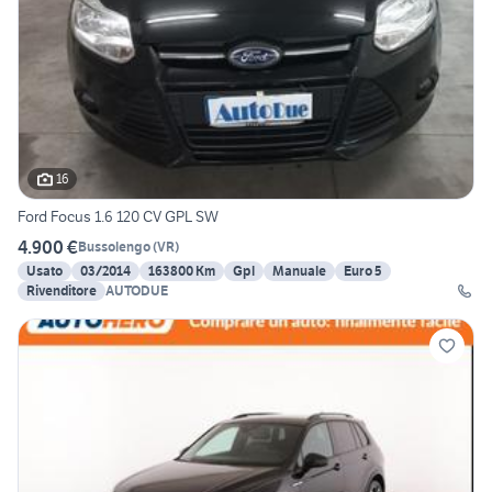
16
Ford Focus 1.6 120 CV GPL SW
4.900 €
Bussolengo
(
VR
)
Usato
03/2014
163800 Km
Gpl
Manuale
Euro 5
Rivenditore
AUTODUE