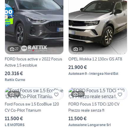
27
16
FORD focus active v 2022 Focus
OPEL Mokka 1.2 130cv GS AT8
Active 1.5 ecoblue
21.900 €
20.316 €
Autoteam 9 - Intergea Nord Est
Rattix Curno
16
20
Ford Focus sw 1.5 EcoBlue 120
FORD Focus 1.5 TDCi 120 CV
CV Co-Pilot Titanium
Prezzo reale senza fi
11.500 €
11.500 €
L E MOTORS
Autosalone Longarone Srl