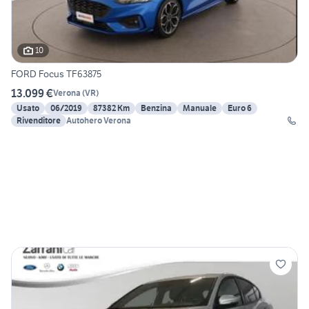
10
FORD Focus TF63875
13.099 €
Verona
(
VR
)
Usato
06/2019
87382 Km
Benzina
Manuale
Euro 6
Rivenditore
Autohero Verona