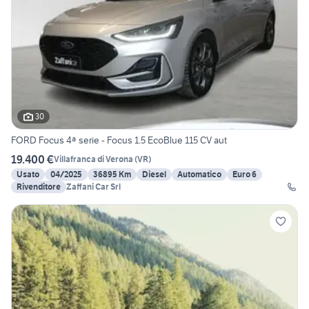
30
FORD Focus 4ª serie - Focus 1.5 EcoBlue 115 CV aut
19.400 €
Villafranca di Verona
(
VR
)
Usato
04/2025
36895 Km
Diesel
Automatico
Euro 6
Rivenditore
Zaffani Car Srl