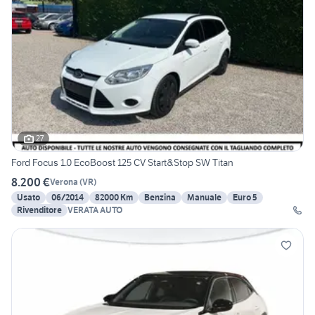
27
Ford Focus 1.0 EcoBoost 125 CV Start&Stop SW Titan
8.200 €
Verona
(
VR
)
Usato
06/2014
82000 Km
Benzina
Manuale
Euro 5
Rivenditore
VERATA AUTO