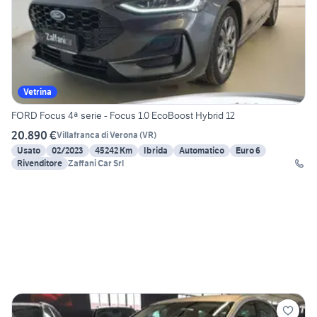
Vetrina
FORD Focus 4ª serie - Focus 1.0 EcoBoost Hybrid 12
20.890 €
Villafranca di Verona
(
VR
)
Usato
02/2023
45242 Km
Ibrida
Automatico
Euro 6
Rivenditore
Zaffani Car Srl