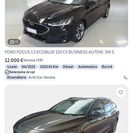
11
FORD FOCUS 1.5 ECOBLUE 120 CV BUSINESS AUTOM. SW S
12.000 €
Verona
(
VR
)
Usato
04/2023
103343 Km
Diesel
Automatico
Euro 6
Selezione Arval
Rivenditore
Ariel Car Verona