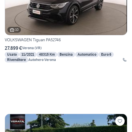
10
VOLKSWAGEN Tiguan PA52746
27.899 €
Verona
(
VR
)
Usato
11/2021
48315 Km
Benzina
Automatico
Euro 6
Rivenditore
Autohero Verona