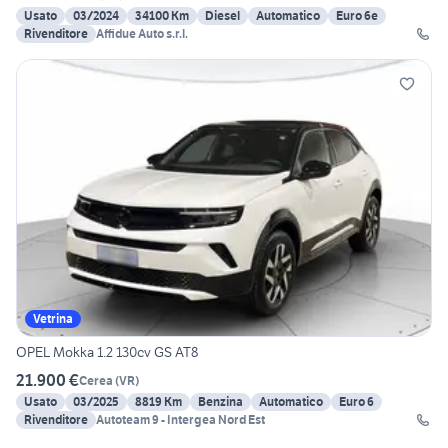
Usato
03/2024
34100 Km
Diesel
Automatico
Euro 6e
Rivenditore
Affidue Auto s.r.l.
Vetrina
OPEL Mokka 1.2 130cv GS AT8
21.900 €
Cerea
(
VR
)
Usato
03/2025
8819 Km
Benzina
Automatico
Euro 6
Rivenditore
Autoteam 9 - Intergea Nord Est