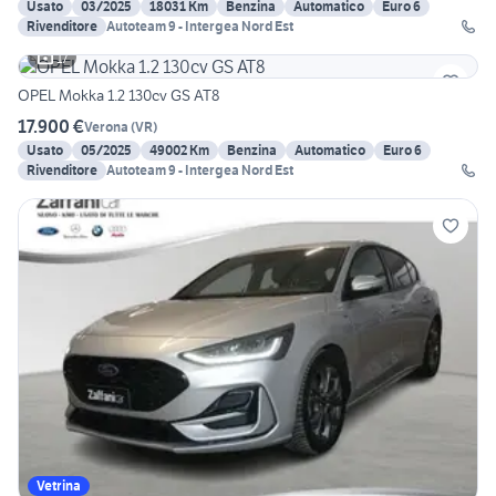
Usato
03/2025
18031 Km
Benzina
Automatico
Euro 6
Rivenditore
Autoteam 9 - Intergea Nord Est
17
OPEL Mokka 1.2 130cv GS AT8
17.900 €
Verona
(
VR
)
Usato
05/2025
49002 Km
Benzina
Automatico
Euro 6
Rivenditore
Autoteam 9 - Intergea Nord Est
Vetrina