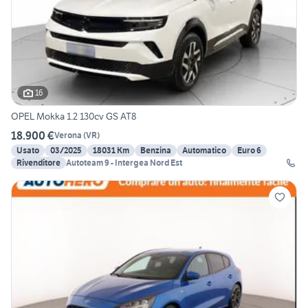
16
OPEL Mokka 1.2 130cv GS AT8
18.900 €
Verona
(
VR
)
Usato
03/2025
18031 Km
Benzina
Automatico
Euro 6
Rivenditore
Autoteam 9 - Intergea Nord Est