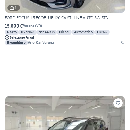
11
FORD FOCUS 1.5 ECOBLUE 120 CV ST -LINE AUTO SW STA
15.600 €
Verona
(
VR
)
Usato
05/2023
91144 Km
Diesel
Automatico
Euro 6
Selezione Arval
Rivenditore
Ariel Car Verona