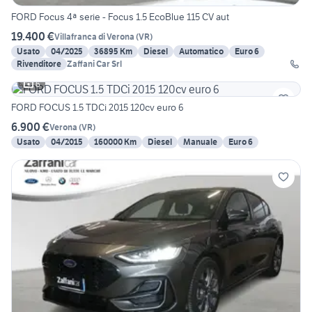
FORD Focus 4ª serie - Focus 1.5 EcoBlue 115 CV aut
19.400 €
Villafranca di Verona
(
VR
)
Usato
04/2025
36895 Km
Diesel
Automatico
Euro 6
Rivenditore
Zaffani Car Srl
6
FORD FOCUS 1.5 TDCi 2015 120cv euro 6
6.900 €
Verona
(
VR
)
Usato
04/2015
160000 Km
Diesel
Manuale
Euro 6