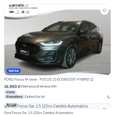
Vetrina
FORD Focus 4ª serie - FOCUS 1.0 ECOBOOST HYBRID 12
16.900 €
Villafranca di Verona
(
VR
)
Usato
Rivenditore
Zaffani Car Srl
6
Ford Focus Sw: 1.5 120cv Cambio Automatico