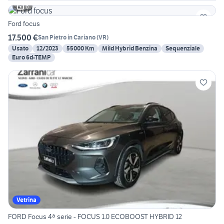
6
Ford focus
17.500 €
San Pietro in Cariano
(
VR
)
Usato
12/2023
55000 Km
Mild Hybrid Benzina
Sequenziale
Euro 6d-TEMP
Vetrina
FORD Focus 4ª serie - FOCUS 1.0 ECOBOOST HYBRID 12