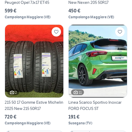
Peugeot Opel 7Jx17 ET45
New Nexen 205 50R17
599 €
450 €
Campolongo Maggiore
(
VE
)
Campolongo Maggiore
(
VE
)
2
11
215 50 17 Gomme Estive Michelin
Linea Scarico Sportivo Inoxcar
2025 New 215 50R17
FORD FOCUS ST
720 €
191 €
Campolongo Maggiore
(
VE
)
Susegana
(
TV
)