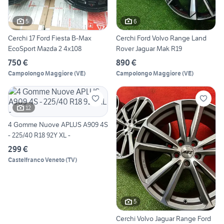
5
6
Cerchi 17 Ford Fiesta B-Max
Cerchi Ford Volvo Range Land
EcoSport Mazda 2 4x108
Rover Jaguar Mak R19
750 €
890 €
Campolongo Maggiore
(
VE
)
Campolongo Maggiore
(
VE
)
12
4 Gomme Nuove APLUS A909 4S
- 225/40 R18 92Y XL -
299 €
Castelfranco Veneto
(
TV
)
5
Cerchi Volvo Jaguar Range Ford