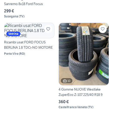
Sanremo 8x18 Ford Focus
299 €
Susegana
(
TV
)
Vetrina
Ricambi usat FORD FOCUS
BERLINA 1.8 TDCi-NO MOTORE
Porto Viro
(
RO
)
10
4 Gomme NUOVE Westlake
ZuperEco Z-107 225/40 R18 9
360 €
Castelfranco Veneto
(
TV
)