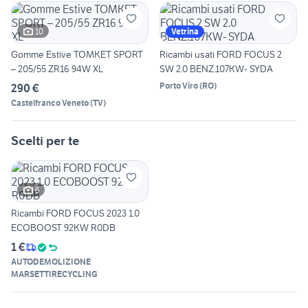
10
Vetrina
Gomme Estive TOMKET SPORT
Ricambi usati FORD FOCUS 2
– 205/55 ZR16 94W XL
SW 2.0 BENZ.107KW- SYDA
Porto Viro
(
RO
)
290 €
Castelfranco Veneto
(
TV
)
Scelti per te
6
Ricambi FORD FOCUS 2023 1.0
ECOBOOST 92KW R0DB
1 €
AUTODEMOLIZIONE
MARSETTIRECYCLING