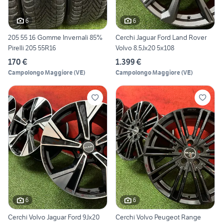
6
6
205 55 16 Gomme Invernali 85%
Cerchi Jaguar Ford Land Rover
Pirelli 205 55R16
Volvo 8.5Jx20 5x108
170 €
1.399 €
Campolongo Maggiore
(
VE
)
Campolongo Maggiore
(
VE
)
6
6
Cerchi Volvo Jaguar Ford 9Jx20
Cerchi Volvo Peugeot Range