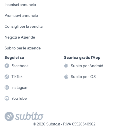
Console e
Accessori per
Casalinghi
Inserisci annuncio
Videogiochi
animali
Elettrodomestici
Promuovi annuncio
Audio/Video
Musica e Film
Giardino e Fai da te
Consigli per la vendita
Fotografia
Libri e Riviste
Abbigliamento e
Negozi e Aziende
Telefonia
Strumenti Musicali
Accessori
Subito per le aziende
Sports
Tutto per i bambini
Seguici su
Scarica gratis l'App
Biciclette
Facebook
Subito per Android
Collezionismo
TikTok
Subito per iOS
Instagram
YouTube
©
2026
Subito.it - P.IVA 05526340962