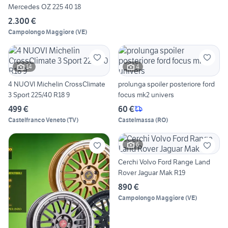
Mercedes OZ 225 40 18
2.300 €
Campolongo Maggiore
(
VE
)
14
4
4 NUOVI Michelin CrossClimate
prolunga spoiler posteriore ford
3 Sport 225/40 R18 9
focus mk2 univers
499 €
60 €
Castelfranco Veneto
(
TV
)
Castelmassa
(
RO
)
6
Cerchi Volvo Ford Range Land
Rover Jaguar Mak R19
890 €
Campolongo Maggiore
(
VE
)