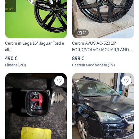
14
Cerchi in Lega 16" Jaguar Ford e
Cerchi AVUS AC-523 19"
altri
FORD/VOLVO/JAGUAR/LAND
ROV
490 €
899 €
Limena
(
PD
)
Castelfranco Veneto
(
TV
)