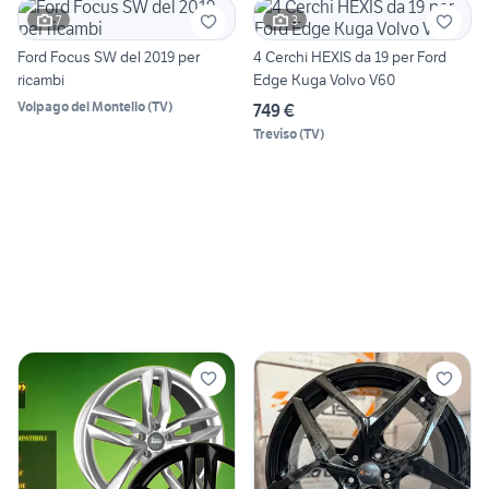
7
3
Ford Focus SW del 2019 per
4 Cerchi HEXIS da 19 per Ford
ricambi
Edge Kuga Volvo V60
Volpago del Montello
(
TV
)
749 €
Treviso
(
TV
)