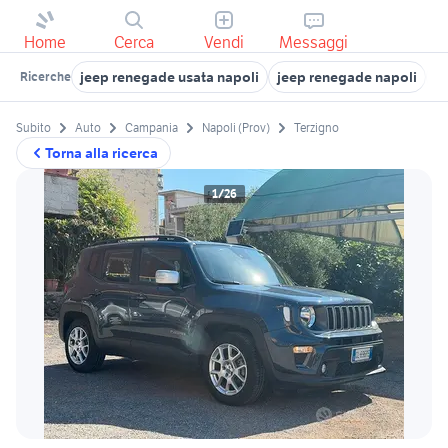
Home
Cerca
Vendi
Messaggi
jeep renegade usata napoli
jeep renegade napoli
j
Ricerche
Subito
Auto
Campania
Napoli (Prov)
Terzigno
Torna alla ricerca
1/26