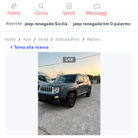
Home
Cerca
Vendi
Messaggi
jeep renegade Sicilia
jeep renegade km 0 palermo
Ricerche
Subito
Auto
Sicilia
Siracusa (Prov)
Pachino
Torna alla ricerca
1/15