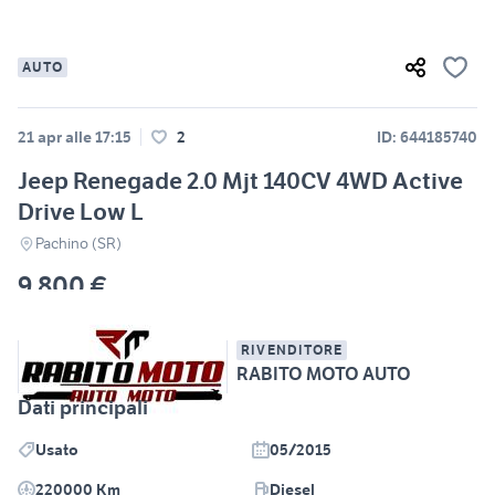
AUTO
21 apr alle 17:15
2
ID: 644185740
Jeep Renegade 2.0 Mjt 140CV 4WD Active
Drive Low L
Pachino (SR)
9.800 €
RIVENDITORE
RABITO MOTO AUTO
Dati principali
Usato
05/2015
220000 Km
Diesel