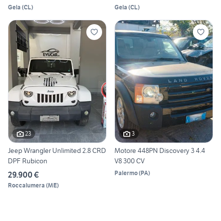
Gela
(
CL
)
Gela
(
CL
)
23
3
Jeep Wrangler Unlimited 2.8 CRD
Motore 448PN Discovery 3 4.4
DPF Rubicon
V8 300 CV
Palermo
(
PA
)
29.900 €
Roccalumera
(
ME
)