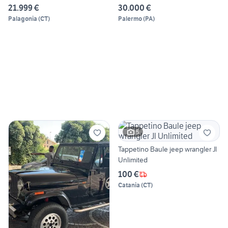
21.999 €
30.000 €
Palagonia
(
CT
)
Palermo
(
PA
)
5
Tappetino Baule jeep wrangler Jl
Unlimited
100 €
Catania
(
CT
)