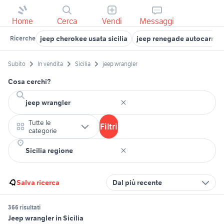
Home
Cerca
Vendi
Messaggi
jeep cherokee usata sicilia
jeep renegade autocarro
Ricerche
Subito
In vendita
Sicilia
jeep wrangler
Cosa cerchi?
Tutte le
Filtri
categorie
Salva ricerca
Dal più recente
366 risultati
Jeep wrangler in Sicilia