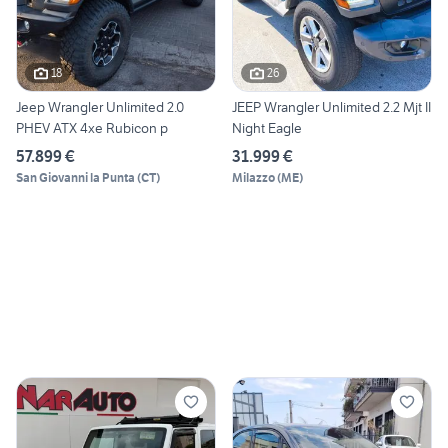
18
26
Jeep Wrangler Unlimited 2.0
JEEP Wrangler Unlimited 2.2 Mjt II
PHEV ATX 4xe Rubicon p
Night Eagle
57.899 €
31.999 €
San Giovanni la Punta
(
CT
)
Milazzo
(
ME
)