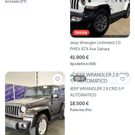
Acireale
(
CT
)
Vetrina
Jeep Wrangler Unlimited 2.0
PHEV ATX 4xe Sahara
41.900 €
Spadafora
(
ME
)
10
JEEP WRANGLER 2.8 CRD 5 P
AUTOMATICO
18.500 €
Palermo
(
PA
)