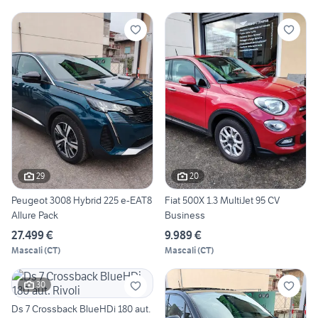
29
20
Peugeot 3008 Hybrid 225 e-EAT8
Fiat 500X 1.3 MultiJet 95 CV
Allure Pack
Business
27.499 €
9.989 €
Mascali
(
CT
)
Mascali
(
CT
)
30
Ds 7 Crossback BlueHDi 180 aut.