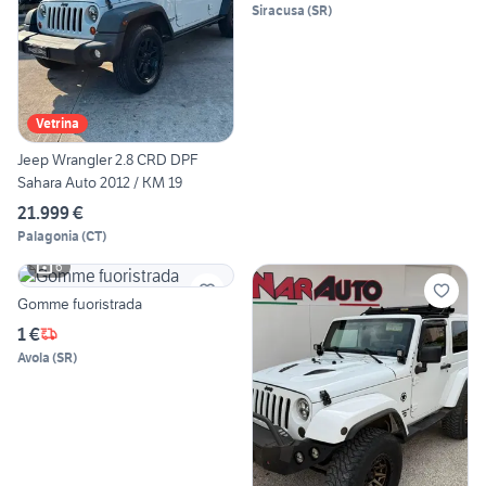
Siracusa
(
SR
)
Vetrina
Jeep Wrangler 2.8 CRD DPF
Sahara Auto 2012 / KM 19
21.999 €
Palagonia
(
CT
)
6
Gomme fuoristrada
1 €
Avola
(
SR
)