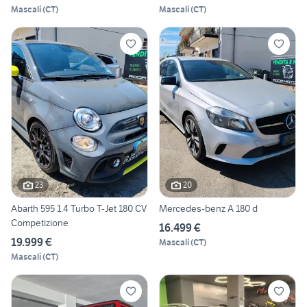
Mascali
(
CT
)
Mascali
(
CT
)
23
20
Abarth 595 1.4 Turbo T-Jet 180 CV
Mercedes-benz A 180 d
Competizione
16.499 €
19.999 €
Mascali
(
CT
)
Mascali
(
CT
)