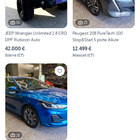
30
25
JEEP Wrangler Unlimited 2.8 CRD
Peugeot 208 PureTech 100
DPF Rubicon Auto
Stop&Start 5 porte Allure
42.000 €
12.499 €
Giarre
(
CT
)
Mascali
(
CT
)
28