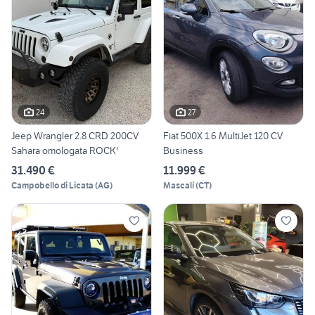
24
27
Jeep Wrangler 2.8 CRD 200CV
Fiat 500X 1.6 MultiJet 120 CV
Sahara omologata ROCK'
Business
31.490 €
11.999 €
Campobello di Licata
(
AG
)
Mascali
(
CT
)