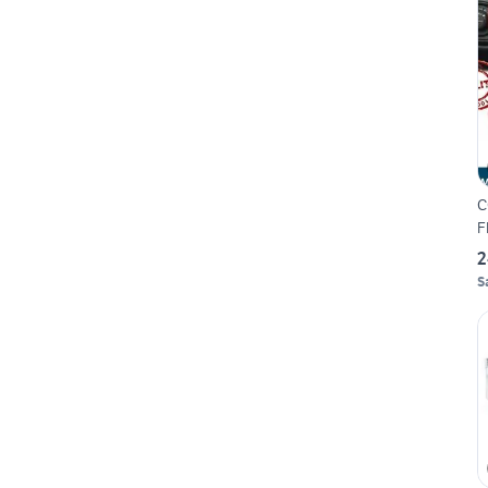
C
F
2
S