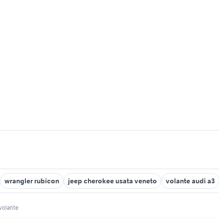
wrangler rubicon
jeep cherokee usata veneto
volante audi a3
 volante