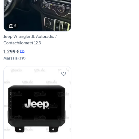
6
Jeep Wrangler JL Autoradio /
Contachilometri 12.3
1.299 €
Marsala
(
TP
)