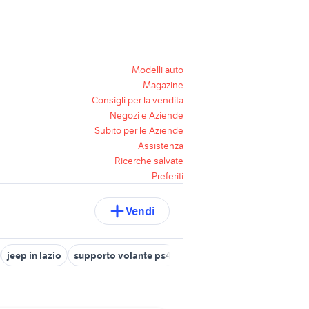
Modelli auto
Magazine
Consigli per la vendita
Negozi e Aziende
Subito per le Aziende
Assistenza
Ricerche salvate
Preferiti
Vendi
jeep in lazio
supporto volante ps4
ricambi jeep wrangler
vol