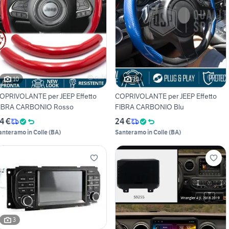
10
10
OPRIVOLANTE per JEEP Effetto
COPRIVOLANTE per JEEP Effetto
IBRA CARBONIO Rosso
FIBRA CARBONIO Blu
4 €
24 €
anteramo in Colle
(
BA
)
Santeramo in Colle
(
BA
)
3