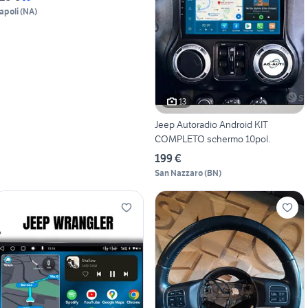
apoli
(
NA
)
13
Jeep Autoradio Android KIT
COMPLETO schermo 10pol.
199 €
San Nazzaro
(
BN
)