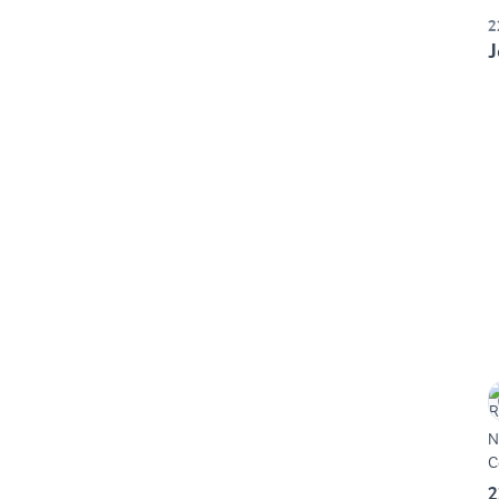
2
J
N
C
2