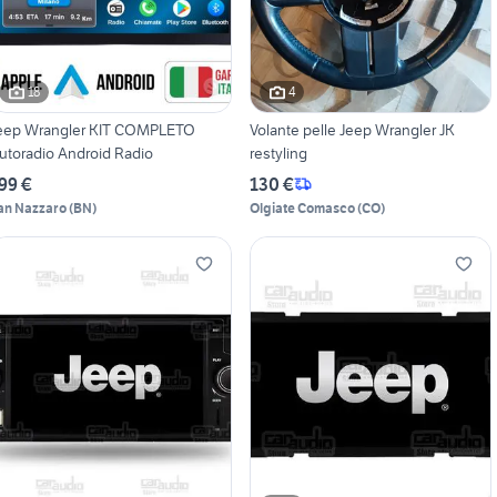
18
4
eep Wrangler KIT COMPLETO
Volante pelle Jeep Wrangler JK
utoradio Android Radio
restyling
99 €
130 €
an Nazzaro
(
BN
)
Olgiate Comasco
(
CO
)