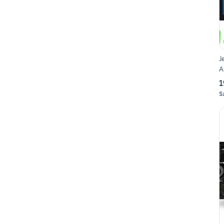
J
A
1
S