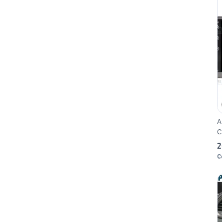
A
C
2
C