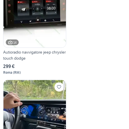
14
Autioradio navvigatore jeep chrysler
touch dodge
299 €
Roma
(
RM
)