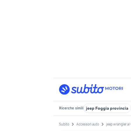
jeep Foggia provincia
Ricerche
simili
Subito
Accessori auto
jeep wrangler al