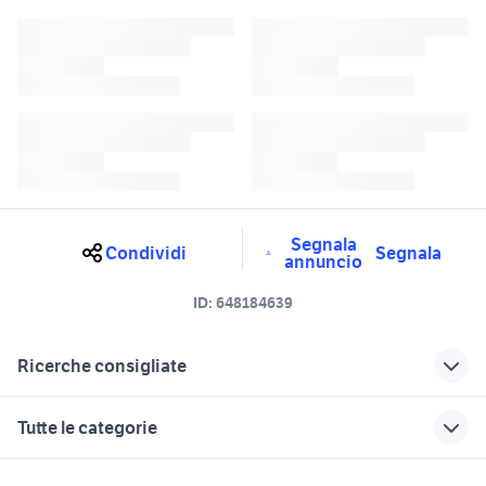
Segnala
Condividi
Segnala
annuncio
ID:
648184639
Ricerche consigliate
lancia reggio emilia e provincia
lancia fulvia Emilia Romagna
Tutte le categorie
auto lancia familiare Emilia
auto lancia phedra Emilia
Romagna
Romagna
motori
immobili
lavoro e servizi