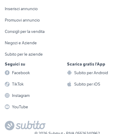
Arredamento e
Console e
Accessori per
Casalinghi
Inserisci annuncio
Videogiochi
animali
Elettrodomestici
Promuovi annuncio
Audio/Video
Musica e Film
Giardino e Fai da te
Consigli per la vendita
Fotografia
Libri e Riviste
Abbigliamento e
Negozi e Aziende
Telefonia
Strumenti Musicali
Accessori
Subito per le aziende
Sports
Tutto per i bambini
Seguici su
Scarica gratis l'App
Biciclette
Facebook
Subito per Android
Collezionismo
TikTok
Subito per iOS
Instagram
YouTube
©
2026
Subito.it - P.IVA 05526340962