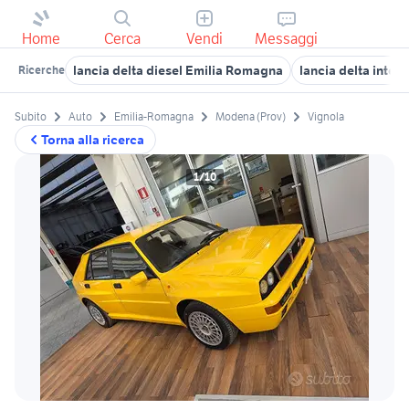
Home
Cerca
Vendi
Messaggi
lancia delta diesel Emilia Romagna
lancia delta inte
Ricerche
Subito
Auto
Emilia-Romagna
Modena (Prov)
Vignola
Torna alla ricerca
1/10