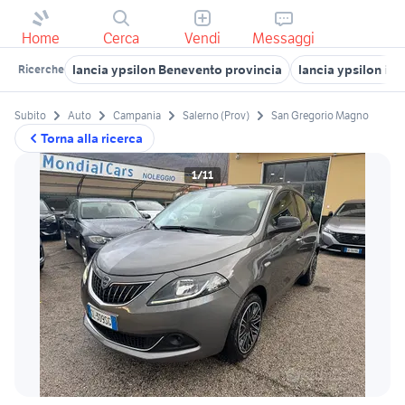
Home
Cerca
Vendi
Messaggi
lancia ypsilon Benevento provincia
lancia ypsilon in
Ricerche
Subito
Auto
Campania
Salerno (Prov)
San Gregorio Magno
Torna alla ricerca
1/11