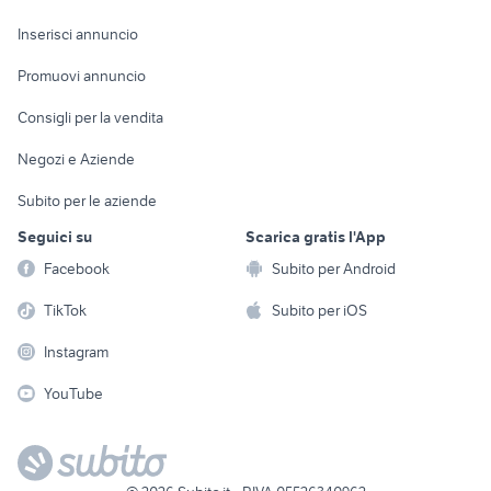
Arredamento e
Console e
Accessori per
Casalinghi
Inserisci annuncio
Videogiochi
animali
Elettrodomestici
Promuovi annuncio
Audio/Video
Musica e Film
Giardino e Fai da te
Consigli per la vendita
Fotografia
Libri e Riviste
Abbigliamento e
Negozi e Aziende
Telefonia
Strumenti Musicali
Accessori
Subito per le aziende
Sports
Tutto per i bambini
Seguici su
Scarica gratis l'App
Biciclette
Facebook
Subito per Android
Collezionismo
TikTok
Subito per iOS
Instagram
YouTube