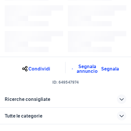
Segnala
Condividi
Segnala
annuncio
ID:
649547974
Ricerche consigliate
lancia ypsilon Salerno provincia
porte napoli
Tutte le categorie
lancia ypsilon Napoli provincia
lancia Napoli provincia
paraurti lancia ypsilon accessori
motori
immobili
lavoro e servizi
auto ford s max Campania