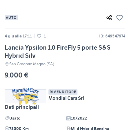
AUTO
4 giu alle 17:11
1
ID: 649547974
Lancia Ypsilon 1.0 FireFly 5 porte S&S
Hybrid Silv
San Gregorio Magno (SA)
9.000 €
RIVENDITORE
Mondial Cars Srl
Dati principali
Usato
10/2022
78000 Km
Mild Hybrid Benzina