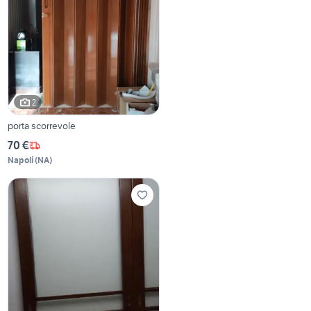
2
porta scorrevole
70 €
Napoli
(
NA
)