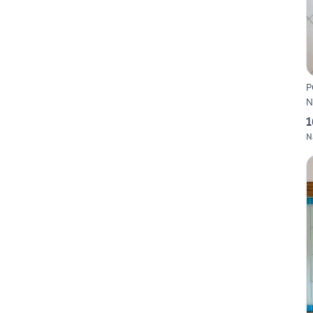
P
N
1
N