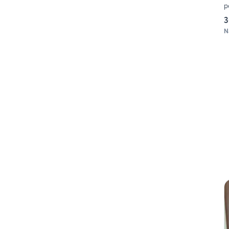
p
3
N