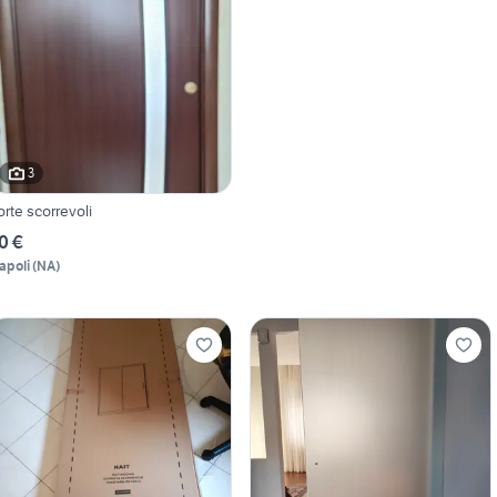
3
orte scorrevoli
0 €
apoli
(
NA
)