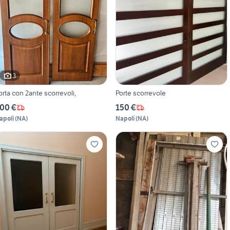
3
orta con 2ante scorrevoli,
Porte scorrevole
00 €
150 €
apoli
(
NA
)
Napoli
(
NA
)