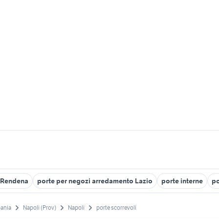
 Rendena
porte per negozi arredamento Lazio
porte interne
po
ania
Napoli (Prov)
Napoli
porte scorrevoli