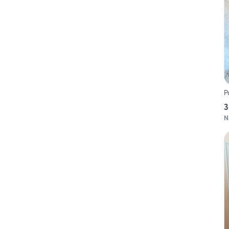
P
3
N