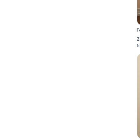
P
2
N