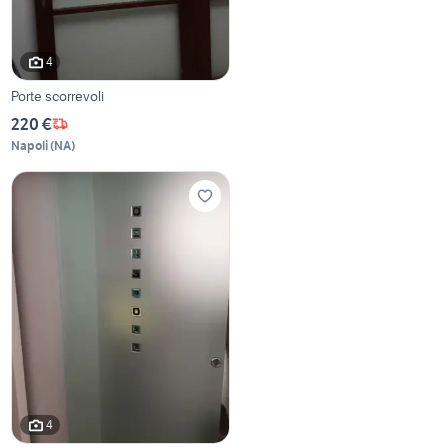
4
Porte scorrevoli
220 €
Napoli
(
NA
)
4