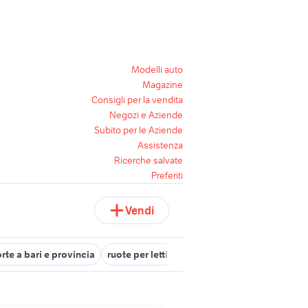
Modelli auto
Magazine
Consigli per la vendita
Negozi e Aziende
Subito per le Aziende
Assistenza
Ricerche salvate
Preferiti
Vendi
rte a bari e provincia
ruote per letti scorrevoli
porte a brindisi e