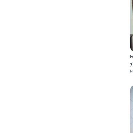
P
7
N