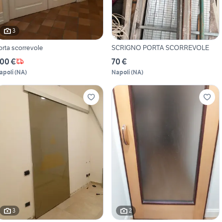
3
orta scorrevole
SCRIGNO PORTA SCORREVOLE
00 €
70 €
apoli
(
NA
)
Napoli
(
NA
)
3
2