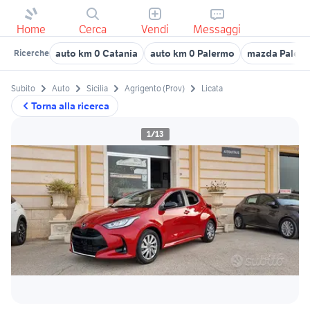
Home
Cerca
Vendi
Messaggi
auto km 0 Catania
auto km 0 Palermo
mazda Paler
Ricerche
Subito
Auto
Sicilia
Agrigento (Prov)
Licata
Torna alla ricerca
1/13