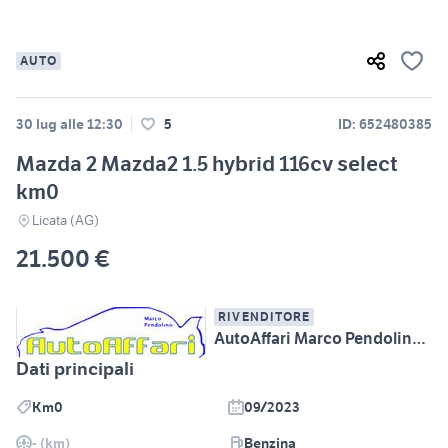
AUTO
30 lug alle 12:30
5
ID: 652480385
Mazda 2 Mazda2 1.5 hybrid 116cv select
km0
Licata (AG)
21.500 €
RIVENDITORE
AutoAffari Marco Pendolino SS115 km233 Licata (AG)
Dati principali
Km0
09/2023
- (km)
Benzina