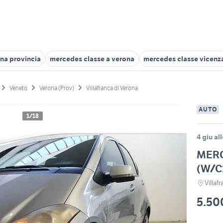
na provincia
mercedes classe a verona
mercedes classe vicenz
Veneto
Verona (Prov)
Villafranca di Verona
AUTO
1/18
4 giu al
MERC
(W/C1
Villaf
5.50