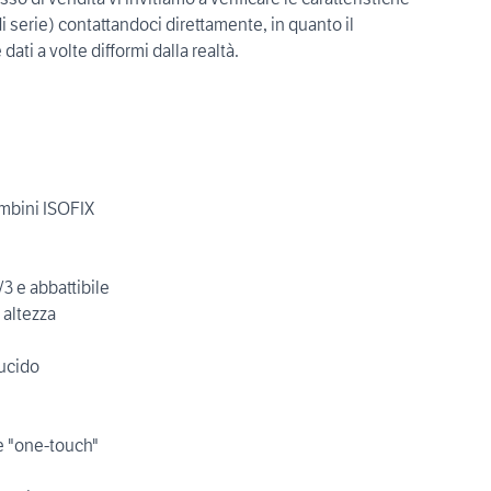
i serie) contattandoci direttamente, in quanto il
ti a volte difformi dalla realtà.
mbini ISOFIX
/3 e abbattibile
 altezza
lucido
ne "one-touch"