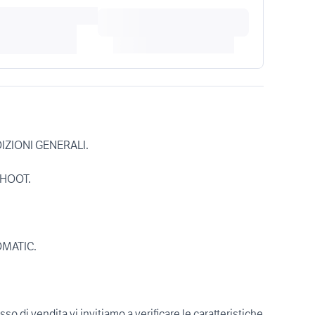
ZIONI GENERALI.
HOOT.
OMATIC.
sso di vendita vi invitiamo a verificare le caratteristiche