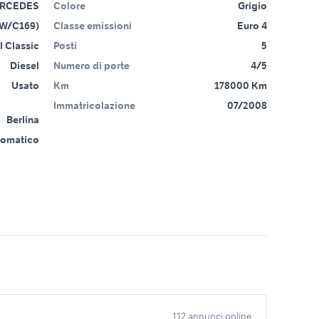
RCEDES
Colore
Grigio
(W/C169)
Classe emissioni
Euro 4
I Classic
Posti
5
Diesel
Numero di porte
4/5
Usato
Km
178000 Km
Immatricolazione
07/2008
Berlina
tomatico
112 annunci online