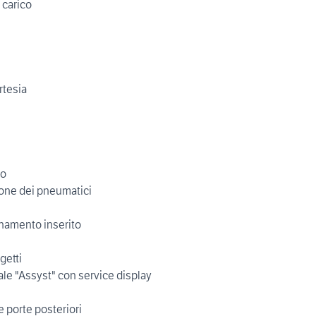
 carico
rtesia
ro
sione dei pneumatici
onamento inserito
getti
le "Assyst" con service display
e porte posteriori