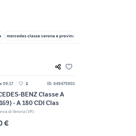
a
mercedes classe verona e provincia
classe a 180 Verona provi
le 09:17
1
ID: 649475901
EDES-BENZ Classe A
69) - A 180 CDI Clas
ranca di Verona (VR)
0 €