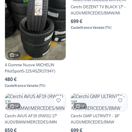
Cerchi DEZENT TV BLACK 17" -
AUDI/MERCEDES/BMW/MI
699 €
Castelfranco Veneto
(
TV
)
14
4 Gomme Nuove MICHELIN
PilotSport5-225/45ZR17(94Y)
480 €
Castelfranco Veneto
(
TV
)
14
14
Cerchi AVUS AF19 (RW01) 17"
Cerchi GMP ULTRIVITY - 18"
AUDI/BMW/MERCEDES/MIN
AUDI/MERCEDES/BMW
650 €
699 €