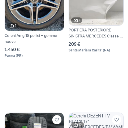
7
5
PORTIERA POSTERIORE
Cerchi Amg 18 pollici + gomme
SINISTRA MERCEDES Classe A
nuove
Ser
209 €
1.450 €
Santa Maria la Carita'
(
NA
)
Parma
(
PR
)
12