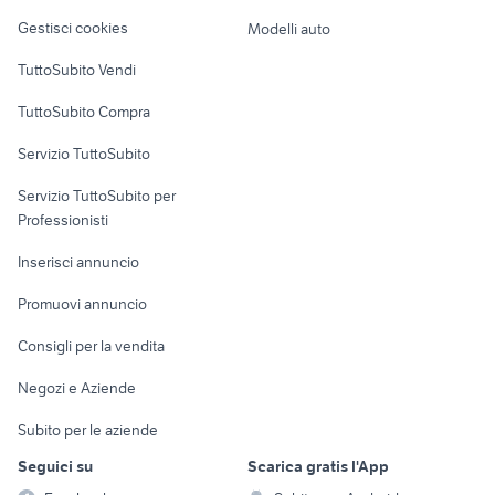
Veicoli commerciali
altro
Gestisci cookies
Modelli auto
Case vacanza
TuttoSubito Vendi
Uffici e Locali
TuttoSubito Compra
commerciali
Servizio TuttoSubito
elettronica
per la casa e la
sports e hobby
Servizio TuttoSubito per
persona
Informatica
Animali
Professionisti
Arredamento e
Console e
Accessori per
Casalinghi
Inserisci annuncio
Videogiochi
animali
Elettrodomestici
Promuovi annuncio
Audio/Video
Musica e Film
Giardino e Fai da te
Consigli per la vendita
Fotografia
Libri e Riviste
Abbigliamento e
Negozi e Aziende
Telefonia
Strumenti Musicali
Accessori
Subito per le aziende
Sports
Tutto per i bambini
Seguici su
Scarica gratis l'App
Biciclette