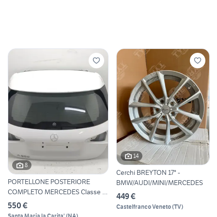
14
8
Cerchi BREYTON 17" -
PORTELLONE POSTERIORE
BMW/AUDI/MINI/MERCEDES
COMPLETO MERCEDES Classe A
449 €
S
550 €
Castelfranco Veneto
(
TV
)
Santa Maria la Carita'
(
NA
)