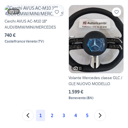
13
Cerchi AVUS AC-M10 18"
AUDI/BMW/MINI/MERCEDES
740 €
Castelfranco Veneto
(
TV
)
11
Volante Mercedes classe GLC /
GLE NUOVO MODELLO
1.599 €
Benevento
(
BN
)
1
2
3
4
5