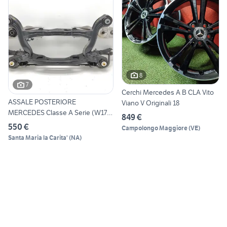
8
7
Cerchi Mercedes A B CLA Vito
ASSALE POSTERIORE
Viano V Originali 18
MERCEDES Classe A Serie (W177)
849 €
A
550 €
Campolongo Maggiore
(
VE
)
Santa Maria la Carita'
(
NA
)