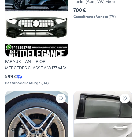
Lucidi (Audi, VW, Merc
700 €
Castelfranco Veneto
(
TV
)
6
PARAURTI ANTERIORE
MERCEDES CLASSE A W177 a45s
599 €
Cassano delle Murge
(
BA
)