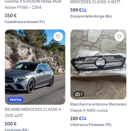
Gomme 4 STAGIONI Petlas Multi
MERCEDES CLASSE A W177
Action PT565 – 225/4
a45s
599 €
350 €
Cassano delle Murge
(
BA
)
Castelfranco Veneto
(
TV
)
3
Vetrina
Mascherina anteriore Mercedes
RICAMBI MERCEDES CLASSE A
Classe A AMG nuova
2020 w177
180 €
100 €
Villafranca Piemonte
(
TO
)
Cerignola
(
FG
)