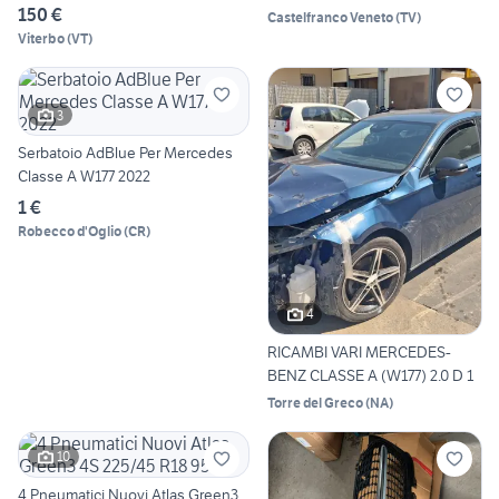
150 €
Castelfranco Veneto
(
TV
)
Viterbo
(
VT
)
3
Serbatoio AdBlue Per Mercedes
Classe A W177 2022
1 €
Robecco d'Oglio
(
CR
)
4
RICAMBI VARI MERCEDES-
BENZ CLASSE A (W177) 2.0 D 1
Torre del Greco
(
NA
)
10
4 Pneumatici Nuovi Atlas Green3