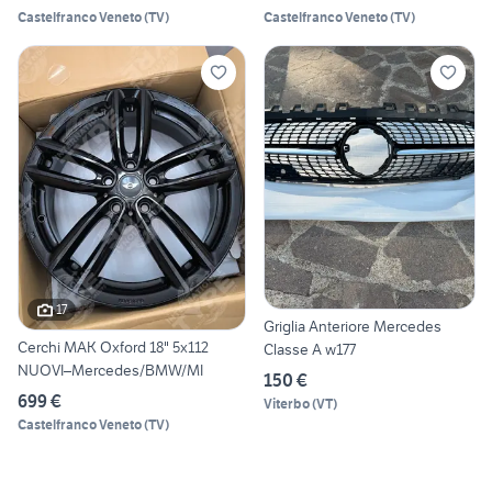
Castelfranco Veneto
(
TV
)
Castelfranco Veneto
(
TV
)
17
Griglia Anteriore Mercedes
Cerchi MAK Oxford 18" 5x112
Classe A w177
NUOVI–Mercedes/BMW/MI
150 €
699 €
Viterbo
(
VT
)
Castelfranco Veneto
(
TV
)