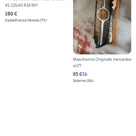
4S 225/45 R18 95Y
380 €
Castelfranco Veneto
(
TV
)
Mascherina Originale mercedes
w177
95 €
Salerno
(
SA
)