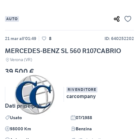
AUTO
21 mar all'01:49
8
ID: 640252202
MERCEDES-BENZ SL 560 R107CABRIO
Verona (VR)
39.500 €
RIVENDITORE
carcompany
Dati principali
Usato
07/1988
98000 Km
Benzina