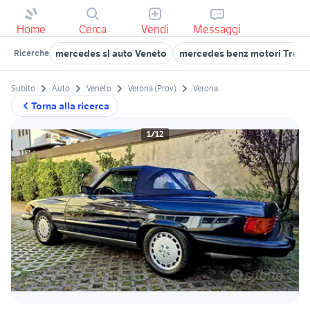
Home
Cerca
Vendi
Messaggi
mercedes sl auto Veneto
mercedes benz motori Trevis
Ricerche
Subito
Auto
Veneto
Verona (Prov)
Verona
Torna alla ricerca
1/12