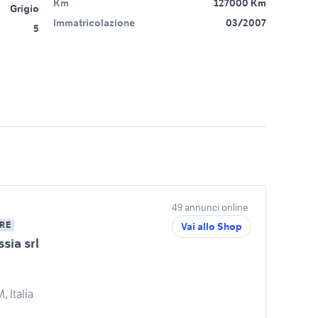
Km
127000 Km
Grigio
Immatricolazione
03/2007
5
49 annunci online
RE
Vai allo Shop
sia srl
 Italia