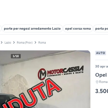
porte per negozi arredamento Lazio
opel corsa roma
porta po
Lazio
Roma (Prov)
Roma
AUTO
1/18
30 apr a
Opel 
Roma
3.50