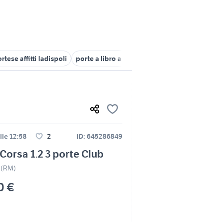
rtese affitti ladispoli
porte a libro arredamento Lazio
porte in la
lle 12:58
2
ID: 645286849
Corsa 1.2 3 porte Club
 (RM)
0 €