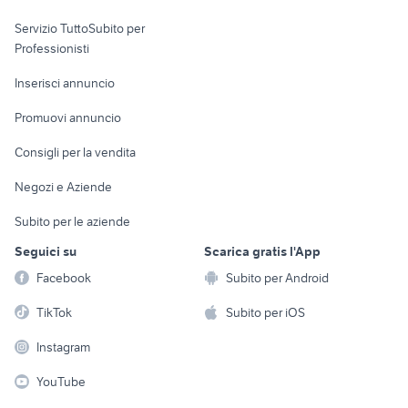
auto usate taranto privati
ford mondeo
elettronica
per la casa e la
sports e hobby
auto cabrio
Servizio TuttoSubito per
persona
auto usate imola
Informatica
Animali
Professionisti
Arredamento e
Console e
Accessori per
Casalinghi
Inserisci annuncio
Videogiochi
animali
Elettrodomestici
Promuovi annuncio
Audio/Video
Musica e Film
Giardino e Fai da te
Consigli per la vendita
Fotografia
Libri e Riviste
Abbigliamento e
Negozi e Aziende
Telefonia
Strumenti Musicali
Accessori
Subito per le aziende
Sports
Tutto per i bambini
Seguici su
Scarica gratis l'App
Biciclette
Facebook
Subito per Android
Collezionismo
TikTok
Subito per iOS
Instagram
YouTube