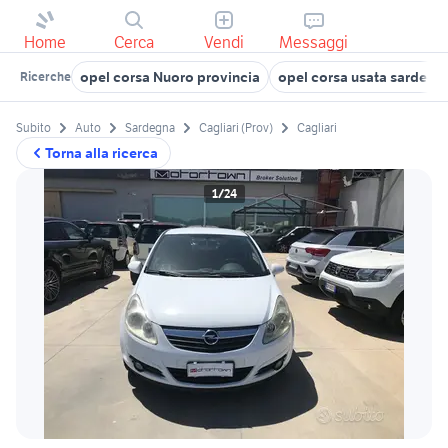
Home
Cerca
Vendi
Messaggi
opel corsa Nuoro provincia
opel corsa usata sardegn
Ricerche
Subito
Auto
Sardegna
Cagliari (Prov)
Cagliari
Torna alla ricerca
1/24