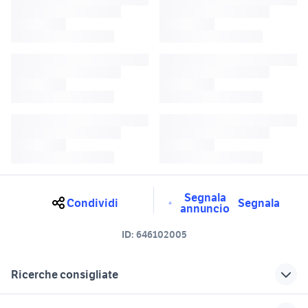
Segnala
Condividi
Segnala
annuncio
ID:
646102005
Ricerche consigliate
auto opel crossland Sardegna
opel frontera Sardegna