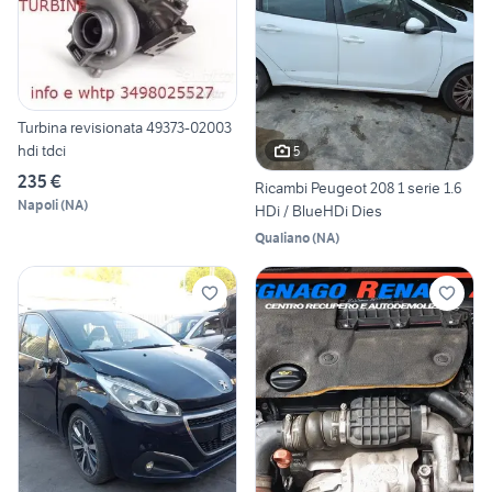
Turbina revisionata 49373-02003
hdi tdci
5
235 €
Ricambi Peugeot 208 1 serie 1.6
Napoli
(
NA
)
HDi / BlueHDi Dies
Qualiano
(
NA
)