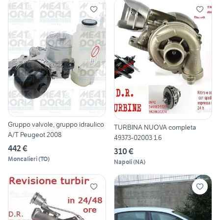
Gruppo valvole, gruppo idraulico
TURBINA NUOVA completa
A/T Peugeot 2008
49373-02003 1.6
442 €
310 €
Moncalieri
(
TO
)
Napoli
(
NA
)