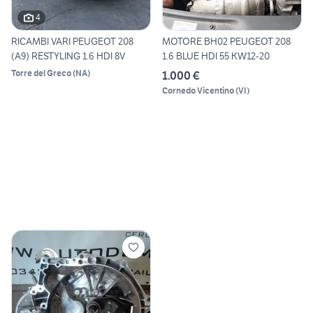
4
RICAMBI VARI PEUGEOT 208
MOTORE BH02 PEUGEOT 208
(A9) RESTYLING 1.6 HDI 8V
1.6 BLUE HDI 55 KW12-20
Torre del Greco
(
NA
)
1.000 €
Cornedo Vicentino
(
VI
)