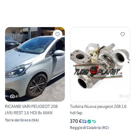
4
RICAMBI VARI PEUGEOT 208
Turbina Nuova peugeot 208 1.6
(A9) REST 1.6 HDI 8v MAN
hdi fap
Torre del Greco
(
NA
)
370 €
Reggio di Calabria
(
RC
)