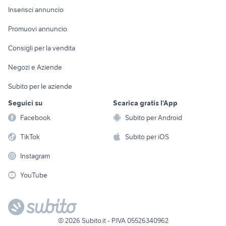
Console e
Accessori per
Casalinghi
Inserisci annuncio
Videogiochi
animali
Elettrodomestici
Promuovi annuncio
Audio/Video
Musica e Film
Giardino e Fai da te
Consigli per la vendita
Fotografia
Libri e Riviste
Abbigliamento e
Negozi e Aziende
Telefonia
Strumenti Musicali
Accessori
Subito per le aziende
Sports
Tutto per i bambini
Seguici su
Scarica gratis l'App
Biciclette
Facebook
Subito per Android
Collezionismo
TikTok
Subito per iOS
Instagram
YouTube
©
2026
Subito.it - P.IVA 05526340962