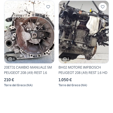
4
4
20ET31 CAMBIO MANUALE 5M
BH02 MOTORE IMP.BOSCH
PEUGEOT 208 (A9) REST 1.6
PEUGEOT 208 (A9) REST 1.6 HD
210 €
1.050 €
Torre del Greco
(
NA
)
Torre del Greco
(
NA
)