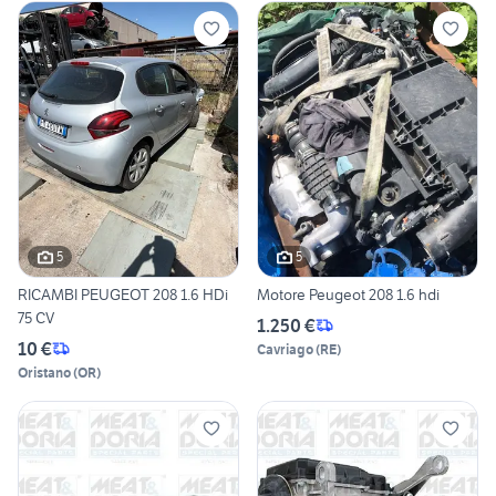
5
5
RICAMBI PEUGEOT 208 1.6 HDi
Motore Peugeot 208 1.6 hdi
75 CV
1.250 €
10 €
Cavriago
(
RE
)
Oristano
(
OR
)