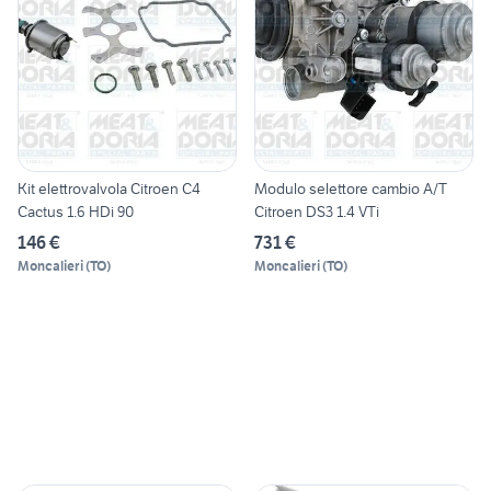
Kit elettrovalvola Citroen C4
Modulo selettore cambio A/T
Cactus 1.6 HDi 90
Citroen DS3 1.4 VTi
146 €
731 €
Moncalieri
(
TO
)
Moncalieri
(
TO
)