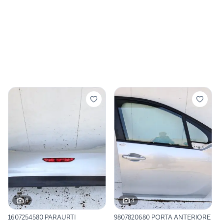
4
4
1607254580 PARAURTI
9807820680 PORTA ANTERIORE