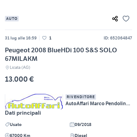
AUTO
31 lug alle 16:59
1
ID: 652064847
Peugeot 2008 BlueHDi 100 S&S SOLO
67MILAKM
Licata (AG)
13.000 €
RIVENDITORE
AutoAffari Marco Pendolino SS115 km233 Licata (AG)
Dati principali
Usato
09/2018
67000 Km
Diesel