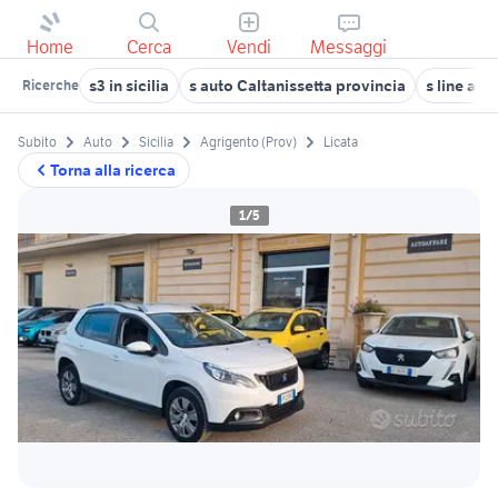
Home
Cerca
Vendi
Messaggi
s3 in sicilia
s auto Caltanissetta provincia
s line a r
Ricerche
Subito
Auto
Sicilia
Agrigento (Prov)
Licata
Torna alla ricerca
1/5