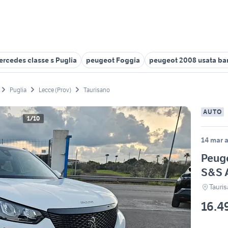
rcedes classe s Puglia
peugeot Foggia
peugeot 2008 usata bar
Puglia
Lecce (Prov)
Taurisano
AUTO
1/10
14 mar a
Peug
S&S 
Tauris
16.4