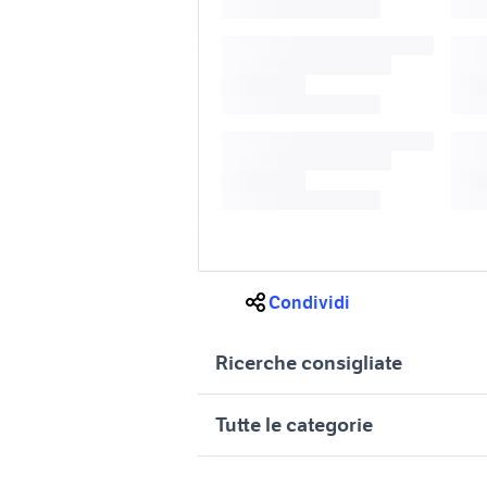
Condividi
Ricerche consigliate
s3 auto Puglia
peugeot 
Tutte le categorie
peugeot veicoli commerciali
peugeot 
motori
immobili
Taranto provincia