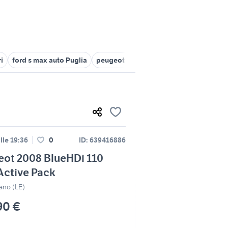
i
ford s max auto Puglia
peugeot barletta
peugeot brindisi
lle 19:36
0
ID: 639416886
eot 2008 BlueHDi 110
Active Pack
ano (LE)
90 €