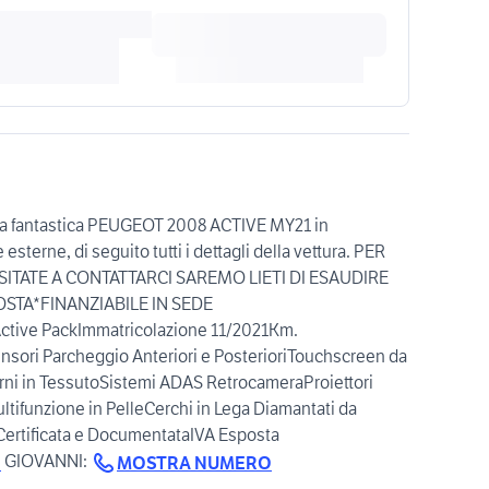
a fantastica PEUGEOT 2008 ACTIVE MY21 in
esterne, di seguito tutti i dettagli della vettura. PER
ITATE A CONTATTARCI SAREMO LIETI DI ESAUDIRE
STA*FINANZIABILE IN SEDE
Active PackImmatricolazione 11/2021Km.
sori Parcheggio Anteriori e PosterioriTouchscreen da
erni in TessutoSistemi ADAS RetrocameraProiettori
ifunzione in PelleCerchi in Lega Diamantati da
Certificata e DocumentataIVA Esposta
GIOVANNI:
O
MOSTRA NUMERO