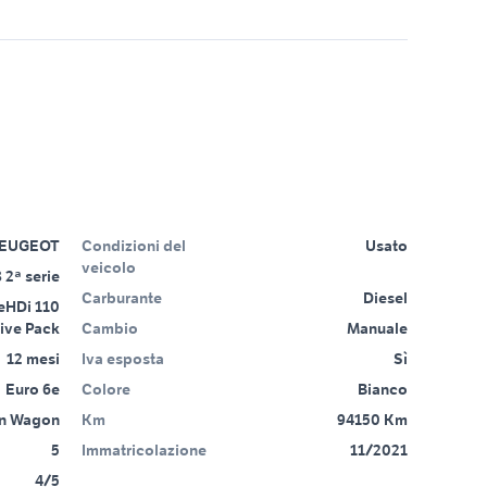
EUGEOT
Condizioni del
Usato
veicolo
 2ª serie
Carburante
Diesel
eHDi 110
ive Pack
Cambio
Manuale
12 mesi
Iva esposta
Sì
Euro 6e
Colore
Bianco
on Wagon
Km
94150 Km
5
Immatricolazione
11/2021
4/5