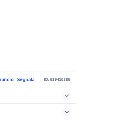
nuncio
Segnala
ID:
639416886
peugeot 2008 accessori auto
 puglia
Bari provincia
merciali
peugeot 307 Puglia
sports e hobby