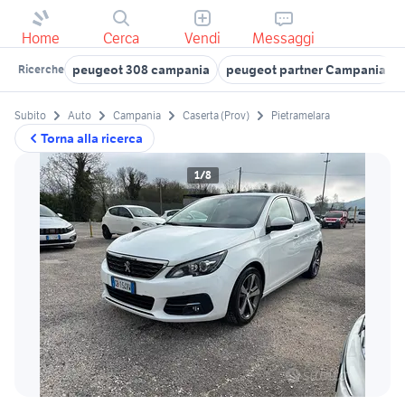
Home
Cerca
Vendi
Messaggi
peugeot 308 campania
peugeot partner Campania
Ricerche
Subito
Auto
Campania
Caserta (Prov)
Pietramelara
Torna alla ricerca
1/8