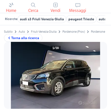
Home
Cerca
Vendi
Messaggi
audi s3 Friuli Venezia Giulia
peugeot Trieste
auto me
Ricerche
Subito
Auto
Friuli-Venezia Giulia
Pordenone (Prov)
Pordenone
Torna alla ricerca
1/20