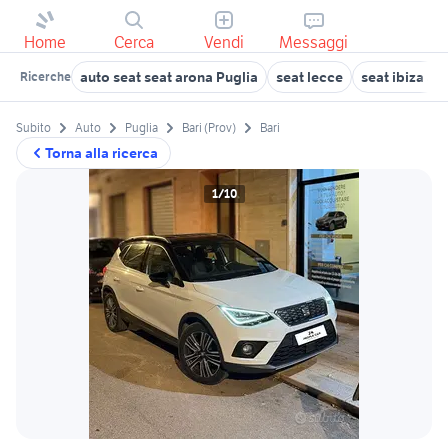
Home
Cerca
Vendi
Messaggi
auto seat seat arona Puglia
seat lecce
seat ibiza a 
Ricerche
Subito
Auto
Puglia
Bari (Prov)
Bari
Torna alla ricerca
1/10