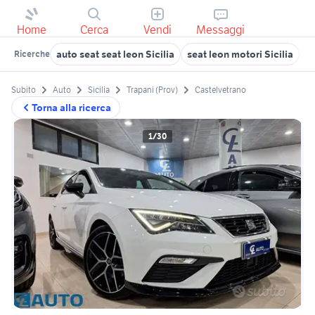
Home
Cerca
Vendi
Messaggi
auto seat seat leon Sicilia
seat leon motori Sicilia
a
Ricerche
Subito
Auto
Sicilia
Trapani (Prov)
Castelvetrano
Torna alla ricerca
1/30