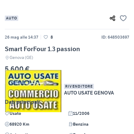
AUTO
26 mag alle 14:37
8
ID: 648503697
Smart ForFour 1.3 passion
Genova (GE)
5.600 €
RIVENDITORE
AUTO USATE GENOVA
Dati principali
Usato
11/2006
68920 Km
Benzina