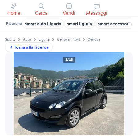
Home
Cerca
Vendi
Messaggi
smart auto Liguria
smart liguria
smart accessori au
Ricerche
Subito
Auto
Liguria
Genova (Prov)
Genova
Torna alla ricerca
1/15