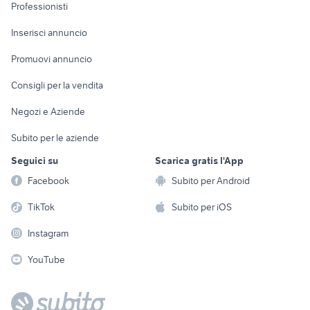
Informatica
Animali
Professionisti
Arredamento e
Console e
Accessori per
Casalinghi
Inserisci annuncio
Videogiochi
animali
Elettrodomestici
Promuovi annuncio
Audio/Video
Musica e Film
Giardino e Fai da te
Consigli per la vendita
Fotografia
Libri e Riviste
Abbigliamento e
Negozi e Aziende
Telefonia
Strumenti Musicali
Accessori
Subito per le aziende
Sports
Tutto per i bambini
Seguici su
Scarica gratis l'App
Biciclette
Facebook
Subito per Android
Collezionismo
TikTok
Subito per iOS
Instagram
YouTube