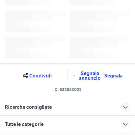
Segnala
Condividi
Segnala
annuncio
ID:
632553029
Ricerche consigliate
auto smart benzina Friuli Venezia
smart usata venezia
Tutte le categorie
Giulia
auto smart fortwo Friuli Venezia