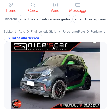
Home
Cerca
Vendi
Messaggi
smart usata friuli venezia giulia
smart Trieste provinci
Ricerche
Subito
Auto
Friuli-Venezia Giulia
Pordenone (Prov)
Pordenone
Torna alla ricerca
1/19