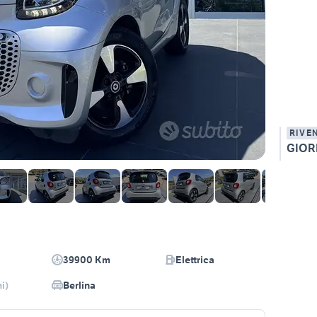
RIVE
GIOR
39900 Km
Elettrica
i)
Berlina