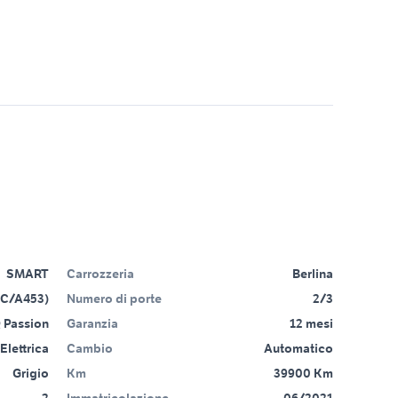
SMART
Carrozzeria
Berlina
(C/A453)
Numero di porte
2/3
 Passion
Garanzia
12 mesi
Elettrica
Cambio
Automatico
Grigio
Km
39900 Km
2
Immatricolazione
06/2021