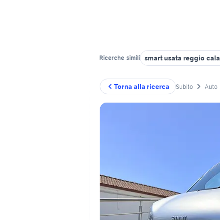
smart usata reggio cala
Ricerche
simili
Torna alla ricerca
Subito
Auto