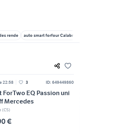
des rende
auto smart forfour Calabria
auto mercedes coupe Cal
le 22:58
3
ID: 649449860
 ForTwo EQ Passion uni
ff Mercedes
 (CS)
90 €