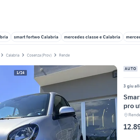
bria
smart fortwo Calabria
mercedes classe e Calabria
merce
Calabria
Cosenza (Prov)
Rende
AUTO
1/24
3 giu al
Smart
pro u
Rende
12.8