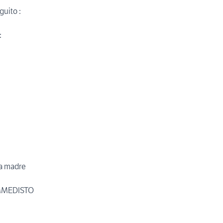
guito :
:
sa madre
IMMEDISTO