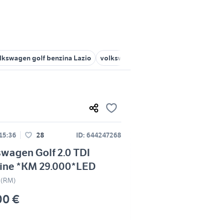
lkswagen golf benzina Lazio
volkswagen mentana
golf tdi 1.9 
 15:36
28
ID: 644247268
wagen Golf 2.0 TDI
line *KM 29.000*LED
 (RM)
00 €