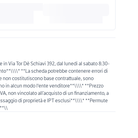
e in Via Tor Dè Schiavi 392, dal lunedi al sabato 8:30-
o**\\\\* **La scheda potrebbe contenere errori di
ate non costitutiscono base contrattuale, sono
o in alcun modo l'ente venditore**\\\\* **Prezzo
IVA, non vincolato all’acquisto di un finanziamento, a
ssaggio di proprietà e IPT esclusi**\\\\* **Permute