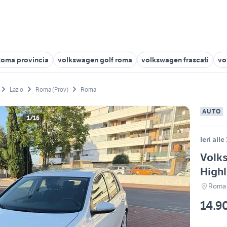
Roma provincia
volkswagen golf roma
volkswagen frascati
vo
Lazio
Roma (Prov)
Roma
AUTO
1/16
Ieri alle
Volks
High
Roma
14.9