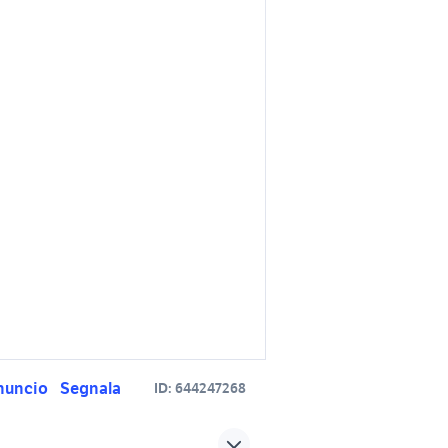
nuncio
Segnala
ID:
644247268