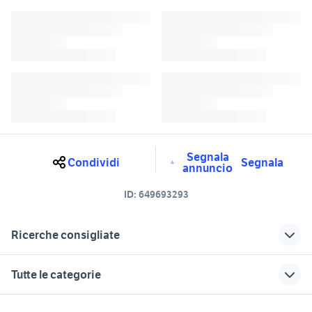
Segnala
Condividi
Segnala
annuncio
ID:
649693293
Ricerche consigliate
volkswagen pescantina
volkswagen Treviso
Tutte le categorie
volkswagen Valeggio sul Mincio
volkswagen camponogara
volkswagen vigonza
volkswagen gpl Veneto
motori
immobili
lavoro e servizi