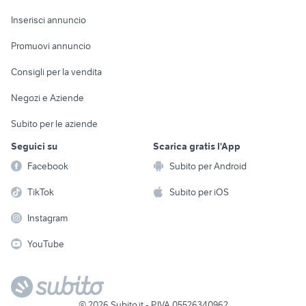
Arredamento e
Console e
Accessori per
Casalinghi
Inserisci annuncio
Videogiochi
animali
Elettrodomestici
Promuovi annuncio
Audio/Video
Musica e Film
Giardino e Fai da te
Consigli per la vendita
Fotografia
Libri e Riviste
Abbigliamento e
Negozi e Aziende
Telefonia
Strumenti Musicali
Accessori
Subito per le aziende
Sports
Tutto per i bambini
Seguici su
Scarica gratis l'App
Biciclette
Facebook
Subito per Android
Collezionismo
TikTok
Subito per iOS
Instagram
YouTube
©
2026
Subito.it - P.IVA 05526340962