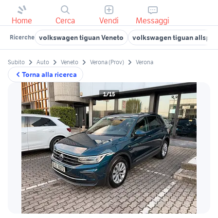
Home
Cerca
Vendi
Messaggi
volkswagen tiguan Veneto
volkswagen tiguan allspa
Ricerche
Subito
Auto
Veneto
Verona (Prov)
Verona
Torna alla ricerca
1/15