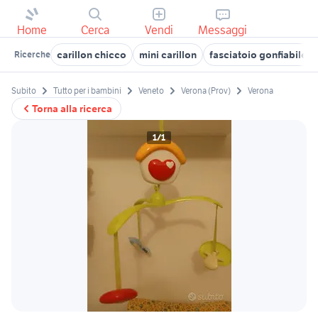
Home
Cerca
Vendi
Messaggi
carillon chicco
mini carillon
fasciatoio gonfiabile
Ricerche
Subito
Tutto per i bambini
Veneto
Verona (Prov)
Verona
Torna alla ricerca
1/1