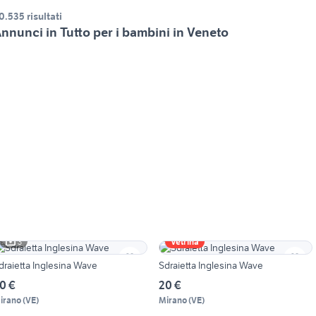
0.535 risultati
nnunci in Tutto per i bambini in Veneto
3
Vetrina
draietta Inglesina Wave
Sdraietta Inglesina Wave
0 €
20 €
irano
(
VE
)
Mirano
(
VE
)