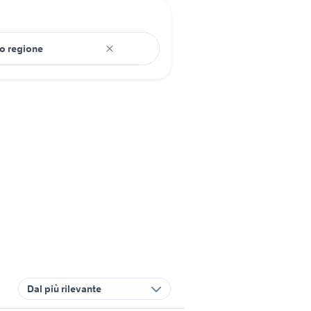
Dal più rilevante