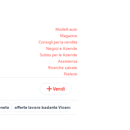
Modelli auto
Magazine
Consigli per la vendita
Negozi e Aziende
Subito per le Aziende
Assistenza
Ricerche salvate
Preferiti
Vendi
eneto
offerte lavoro badante Vicenza provincia
patrol gr y61
c