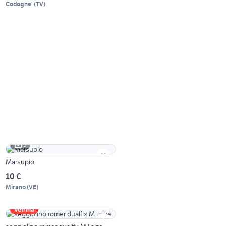
Codogne'
(
TV
)
3
Marsupio
10 €
Mirano
(
VE
)
Vetrina