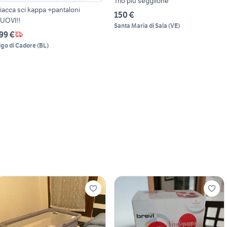
Trio più seggilone
iacca sci kappa +pantaloni
150 €
UOVI!!
Santa Maria di Sala
(
VE
)
99 €
igo di Cadore
(
BL
)