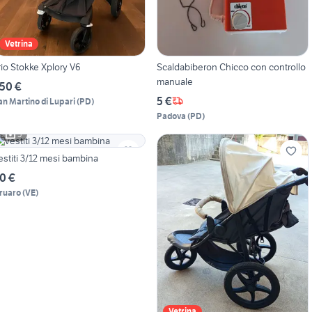
Vetrina
rio Stokke Xplory V6
Scaldabiberon Chicco con controllo
manuale
50 €
5 €
an Martino di Lupari
(
PD
)
Padova
(
PD
)
5
estiti 3/12 mesi bambina
0 €
ruaro
(
VE
)
Vetrina