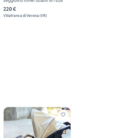
seggiolino romer dualfix M i size
220 €
Villafranca di Verona
(
VR
)