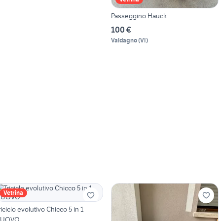
Passeggino Hauck
100 €
Valdagno
(
VI
)
Vetrina
riciclo evolutivo Chicco 5 in 1
UOVO