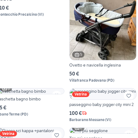
10 €
ontecchio Precalcino
(
VI
)
5
Ovetto e navicella inglesina
50 €
Villafranca Padovana
(
PD
)
6
Vetrina
aschetta bagno bimbo
passeggino baby jogger city mini 2
5 €
100 €
bano Terme
(
PD
)
Barbarano Mossano
(
VI
)
2
Vetrina