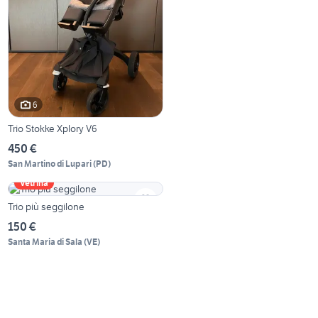
6
Trio Stokke Xplory V6
450 €
San Martino di Lupari
(
PD
)
Vetrina
Trio più seggilone
150 €
Santa Maria di Sala
(
VE
)