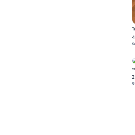
T
4
S
v
2
G