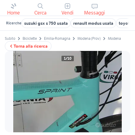
Home
Cerca
Vendi
Messaggi
suzuki gsx s 750 usata
renault modus usata
toyota 
Ricerche
Subito
Biciclette
Emilia-Romagna
Modena (Prov)
Modena
Torna alla ricerca
1/10