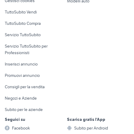
Gestisci cookies
Modelli auto
mtb elettrica biammortizzata
bici da restaurare
usata
Case vacanza
TuttoSubito Vendi
bici canyon
bici donna olanda
Uffici e Locali
TuttoSubito Compra
bianchi oltre xr1
fat a roma e provincia
commerciali
bici elettrica napoli
xenon biciclette
Servizio TuttoSubito
elettronica
per la casa e la
sports e hobby
Servizio TuttoSubito per
persona
Informatica
Animali
Professionisti
Arredamento e
Console e
Accessori per
Casalinghi
Inserisci annuncio
Videogiochi
animali
Elettrodomestici
Promuovi annuncio
Audio/Video
Musica e Film
Giardino e Fai da te
Consigli per la vendita
Fotografia
Libri e Riviste
Abbigliamento e
Negozi e Aziende
Telefonia
Strumenti Musicali
Accessori
Subito per le aziende
Sports
Tutto per i bambini
Seguici su
Scarica gratis l'App
Biciclette
Facebook
Subito per Android