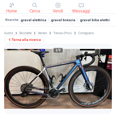
Home
Cerca
Vendi
Messaggi
gravel elettrica
gravel brescia
gravel bike elettrica
Ricerche
Subito
Biciclette
Veneto
Treviso (Prov)
Conegliano
Torna alla ricerca
1/3