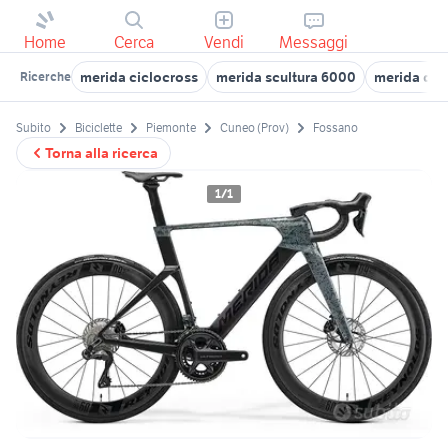
Home
Cerca
Vendi
Messaggi
merida ciclocross
merida scultura 6000
merida dis
Ricerche
Subito
Biciclette
Piemonte
Cuneo (Prov)
Fossano
Torna alla ricerca
1/1