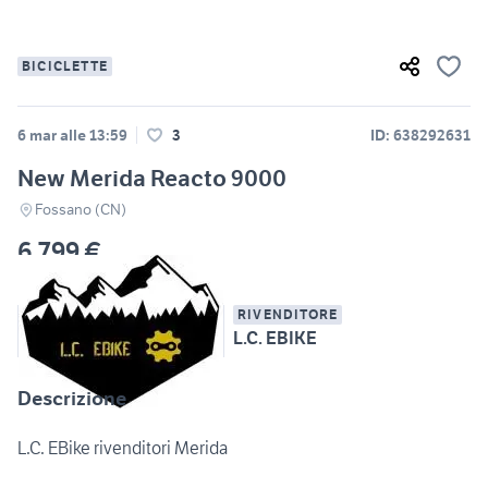
BICICLETTE
6 mar alle 13:59
3
ID: 638292631
New Merida Reacto 9000
Fossano (CN)
6.799 €
RIVENDITORE
L.C. EBIKE
Descrizione
L.C. EBike rivenditori Merida