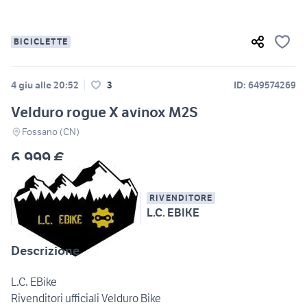
BICICLETTE
4 giu alle 20:52
3
ID: 649574269
Velduro rogue X avinox M2S
Fossano (CN)
6.999 €
RIVENDITORE
L.C. EBIKE
Descrizione
L.C. EBike
Rivenditori ufficiali Velduro Bike