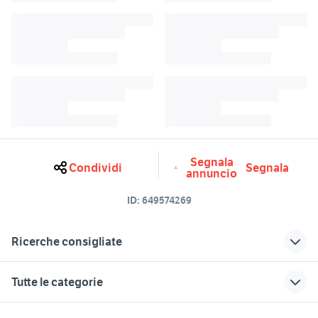
Segnala
Condividi
Segnala
annuncio
ID:
649574269
Ricerche consigliate
asus zenfone max pro m2
connettore m2
Tutte le categorie
telefonia
leica m2
pick up 4x4 usati piemonte
motori
immobili
lavoro e servizi