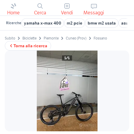
Home
Cerca
Vendi
Messaggi
yamaha x-max 400
m2 pcie
bmw m2 usata
asus 
Ricerche
Subito
Biciclette
Piemonte
Cuneo (Prov)
Fossano
Torna alla ricerca
1/1