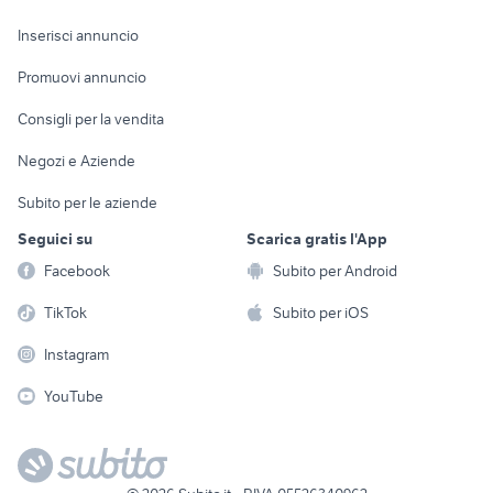
Arredamento e
Console e
Accessori per
Casalinghi
Inserisci annuncio
Videogiochi
animali
Elettrodomestici
Promuovi annuncio
Audio/Video
Musica e Film
Giardino e Fai da te
Consigli per la vendita
Fotografia
Libri e Riviste
Abbigliamento e
Negozi e Aziende
Telefonia
Strumenti Musicali
Accessori
Subito per le aziende
Sports
Tutto per i bambini
Seguici su
Scarica gratis l'App
Biciclette
Facebook
Subito per Android
Collezionismo
TikTok
Subito per iOS
Instagram
YouTube