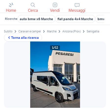
Home
Cerca
Vendi
Messaggi
auto bmw x6 Marche
fiat panda 4x4 Marche
bmw x3
Ricerche
Subito
Caravan e camper
Marche
Ancona (Prov)
Senigallia
Torna alla ricerca
1/12