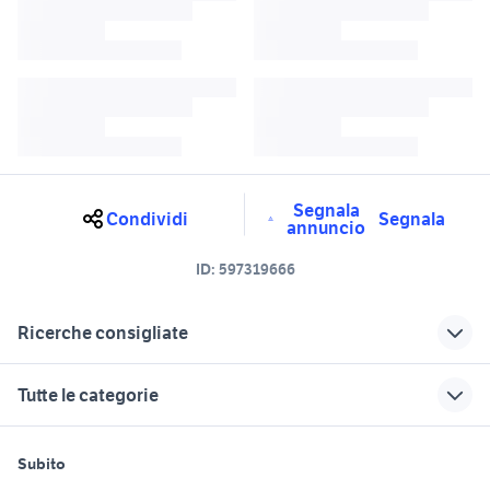
Segnala
Condividi
Segnala
annuncio
ID:
597319666
Ricerche consigliate
4x4 Macerata provincia
x max moto Marche
Tutte le categorie
fuoristrada 4x4 auto Marche
bmw x5 Marche
fiat panda 4x4 accessori auto
motori
immobili
lavoro e servizi
fiat panda 4x4 motori Marche
Marche
Subito
Auto
Appartamenti
Offerte di lavoro